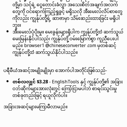
တို့မှာ သင့်ရဲ့ ငွေတောင်းခံလွှာ အသေးစိတ်အချက်အလက်
တွေကို ဝင်ရောက်ကြည့်ရှုခွင့် မရှိသလို အီးမေးလ်လိပ်စာတွေ
ကိုလည်း ကျွန်ုပ်တို့ရဲ့ ဆာဗာမှာ သိမ်းဆည်းထားခြင်း မရှိပါ
ဘူး။
အီးမေးလ်ပံ့ပိုးမှု။ မေးခွန်းများရှိပါက ကျွန်ုပ်တို့ထံ ဆက်သွယ်
မေးမြန်းနိုင်ပါသည်၊ ကျွန်ုပ်တို့ ဝမ်းမြောက်စွာ ကူညီပေးပါ
မည်။ browser1 @chineseconverter .com မှတစ်ဆင့်
ကျွန်ုပ်တို့ထံ ဆက်သွယ်နိုင်ပါသည်။
ပရီမီယံအဆင့်အမျိုးမျိုးမှာ အောက်ပါအတိုင်းဖြစ်သည်-
တစ်လလျှင် $3.28
- EnglishTools နှင့် ကျွန်ုပ်တို့၏ အခြား
ဝဘ်ဆိုက်များအားလုံးတွင် ကြော်ငြာမပါဘဲ စာရင်းသွင်းမှု
တစ်ခုတည်းဖြင့် ရယူလိုက်ပါ။
အခြားအဆင့်များမကြာမီလာမည်။