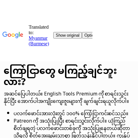
ကြော်ငြာတွေ မကြည့်ချင်ဘူး
လား?
အဆင်ပြေပါတယ်။ English Tools Premium ကို စာရင်းသွင်း
နိုင်ပြီး အောက်ပါအကျိုးကျေးဇူးများကို ချက်ချင်းရယူလိုက်ပါ။
ပလက်ဖောင်းအားလုံးတွင် ၁၀၀% ကြော်ငြာကင်းစင်သည်။
Patreon ကို အသုံးပြုပြီး စာရင်းသွင်းလိုက်ပါ။ ယုံကြည်
စိတ်ချရတဲ့ ပလက်ဖောင်းတစ်ခုကို အသုံးပြုနေတယ်ဆိုတာ
သိရလို့ စိတ်အေးချမ်းသာစွာ ဖြတ်သန်းနိုင်ပါတယ်။ ကျွန်ုပ်