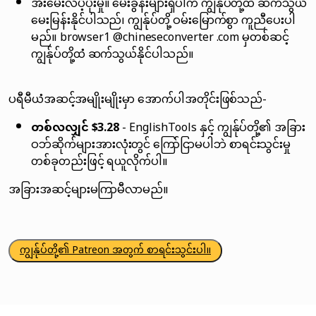
အီးမေးလ်ပံ့ပိုးမှု။ မေးခွန်းများရှိပါက ကျွန်ုပ်တို့ထံ ဆက်သွယ်
မေးမြန်းနိုင်ပါသည်၊ ကျွန်ုပ်တို့ ဝမ်းမြောက်စွာ ကူညီပေးပါ
မည်။ browser1 @chineseconverter .com မှတစ်ဆင့်
ကျွန်ုပ်တို့ထံ ဆက်သွယ်နိုင်ပါသည်။
ပရီမီယံအဆင့်အမျိုးမျိုးမှာ အောက်ပါအတိုင်းဖြစ်သည်-
တစ်လလျှင် $3.28
- EnglishTools နှင့် ကျွန်ုပ်တို့၏ အခြား
ဝဘ်ဆိုက်များအားလုံးတွင် ကြော်ငြာမပါဘဲ စာရင်းသွင်းမှု
တစ်ခုတည်းဖြင့် ရယူလိုက်ပါ။
အခြားအဆင့်များမကြာမီလာမည်။
ကျွန်ုပ်တို့၏ Patreon အတွက် စာရင်းသွင်းပါ။