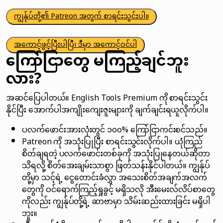
ကျွန်ုပ်တို့၏ Patreon အတွက် စာရင်းသွင်းပါ။
အကောင့်ဖွင့်ပြီးပါပြီ၊ ဒီမှာ အကောင့်ဝင်ပါ
ကြော်ငြာတွေ မကြည့်ချင်ဘူး
လား?
အဆင်ပြေပါတယ်။ English Tools Premium ကို စာရင်းသွင်း
နိုင်ပြီး အောက်ပါအကျိုးကျေးဇူးများကို ချက်ချင်းရယူလိုက်ပါ။
ပလက်ဖောင်းအားလုံးတွင် ၁၀၀% ကြော်ငြာကင်းစင်သည်။
Patreon ကို အသုံးပြုပြီး စာရင်းသွင်းလိုက်ပါ။ ယုံကြည်
စိတ်ချရတဲ့ ပလက်ဖောင်းတစ်ခုကို အသုံးပြုနေတယ်ဆိုတာ
သိရလို့ စိတ်အေးချမ်းသာစွာ ဖြတ်သန်းနိုင်ပါတယ်။ ကျွန်ုပ်
တို့မှာ သင့်ရဲ့ ငွေတောင်းခံလွှာ အသေးစိတ်အချက်အလက်
တွေကို ဝင်ရောက်ကြည့်ရှုခွင့် မရှိသလို အီးမေးလ်လိပ်စာတွေ
ကိုလည်း ကျွန်ုပ်တို့ရဲ့ ဆာဗာမှာ သိမ်းဆည်းထားခြင်း မရှိပါ
ဘူး။