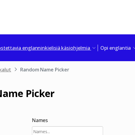
stettavia englanninkielisiä käsiohjelmia
Opi englantia
kalut
Random Name Picker
ame Picker
Names