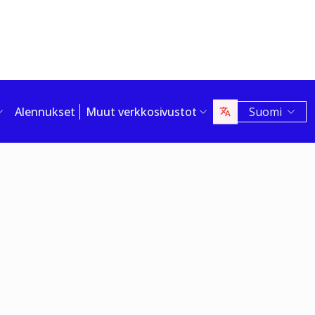
Alennukset
Muut verkkosivustot
Suomi
t