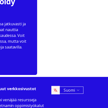
röidy
 jatkuvasti ja
uat nauttia
kaudessa. Voit
ssa, mutta voit
a saatavilla.
ut verkkosivustot
Suomi
i venäjää resursseja
etnamin oppimistyökalut