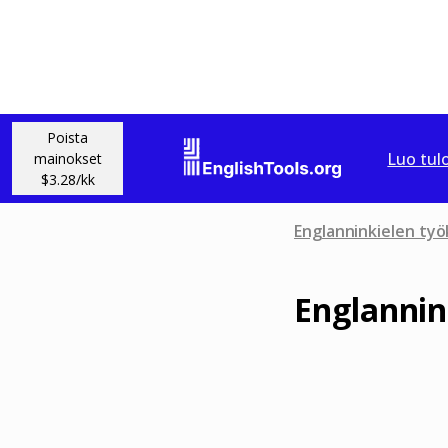
Poista
Luo tulo
mainokset
$3.28/kk
Englanninkielen työ
Englannin