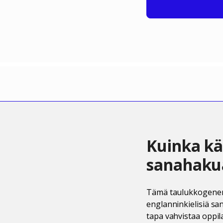
Kuinka kä
sanahaku
Tämä taulukkogeneraa
englanninkielisiä sa
tapa vahvistaa oppil