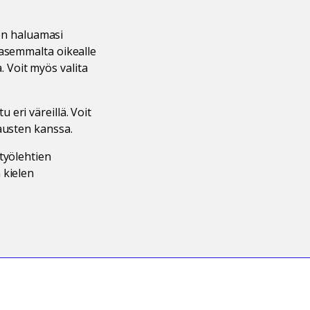
ten haluamasi
vasemmalta oikealle
a. Voit myös valita
eri väreillä. Voit
austen kanssa.
työlehtien
 kielen