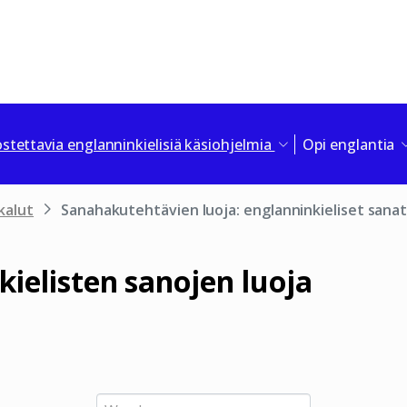
stettavia englanninkielisiä käsiohjelmia
Opi englantia
kalut
Sanahakutehtävien luoja: englanninkieliset sana
kielisten sanojen luoja