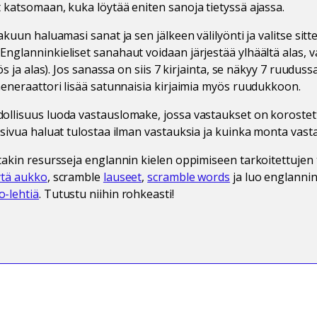
 katsomaan, kuka löytää eniten sanoja tietyssä ajassa.
akuun haluamasi sanat ja sen jälkeen välilyönti ja valitse sit
nglanninkieliset sanahaut voidaan järjestää ylhäältä alas, 
ös ja alas). Jos sanassa on siis 7 kirjainta, se näkyy 7 ruuduss
Generaattori lisää satunnaisia kirjaimia myös ruudukkoon.
llisuus luoda vastauslomake, jossa vastaukset on korostettu 
 sivua haluat tulostaa ilman vastauksia ja kuinka monta vast
takin resursseja englannin kielen oppimiseen tarkoitettujen 
ytä aukko
, scramble
lauseet
,
scramble words
ja luo englannin
o-lehtiä
. Tutustu niihin rohkeasti!