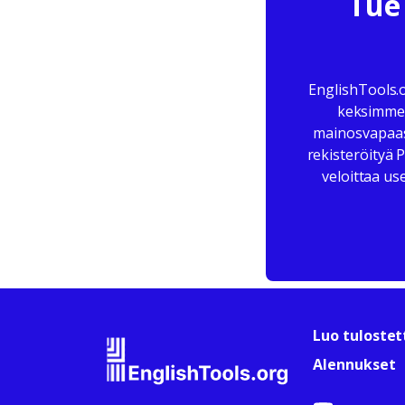
Tue 
EnglishTools.
keksimme u
mainosvapaast
rekisteröityä 
veloittaa us
Luo tulostet
Alennukset