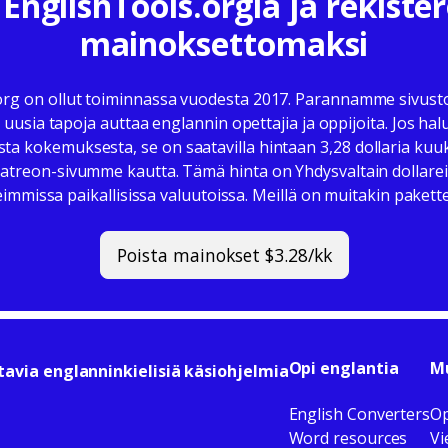
EnglishTools.orgia ja rekiste
mainoksettomaksi
org on ollut toiminnassa vuodesta 2017. Parannamme sivustoa
usia tapoja auttaa englannin opettajia ja oppijoita. Jos hal
a kokemuksesta, se on saatavilla hintaan 3,28 dollaria kuu
Patreon-sivumme kautta. Tämä hinta on Yhdysvaltain dollarei
eimmissa paikallisissa valuutoissa. Meillä on muitakin pakettej
Poista mainokset $3.28/kk
Opi englantia
Mu
tavia englanninkielisiä käsiohjelmia
English Converters
Op
Word resources
Vi