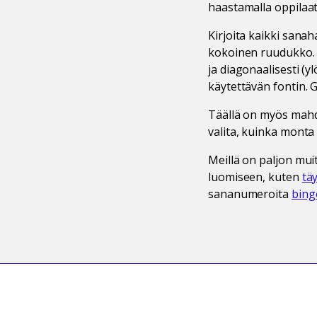
haastamalla oppilaat
Kirjoita kaikki sanah
kokoinen ruudukko. E
ja diagonaalisesti (yl
käytettävän fontin. 
Täällä on myös mahdo
valita, kuinka monta
Meillä on paljon mui
luomiseen, kuten
tä
sananumeroita
bing