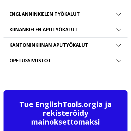
ENGLANNINKIELEN TYÖKALUT
KIINANKIELEN APUTYÖKALUT
KANTONINKIINAN APUTYÖKALUT
OPETUSSIVUSTOT
Tue EnglishTools.orgia ja
rekisteröidy
mainoksettomaksi