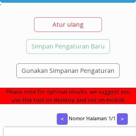
`
Atur ulang
Simpan Pengaturan Baru
Gunakan Simpanan Pengaturan
Please note for optimal results, we suggest you
use this tool on desktop and not on mobile
Nomor Halaman:
1
/
1
<
>