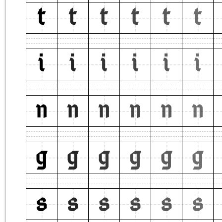
t
t
t
t
t
t
i
i
i
i
i
i
n
n
n
n
n
n
g
g
g
g
g
g
s
s
s
s
s
s