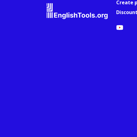
Create p
Discoun