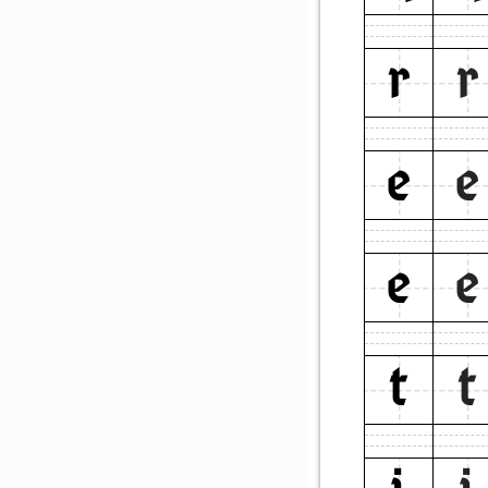
r
r
e
e
e
e
t
t