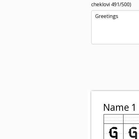
cheklovi
491
/500)
Name 1
G
G