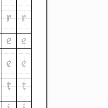
r
r
e
e
e
e
t
t