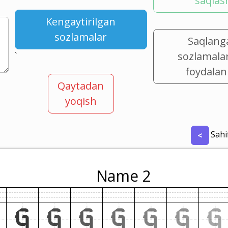
saqlas
Kengaytirilgan
sozlamalar
Saqlang
sozlamala
`
foydalan
Qaytadan
yoqish
Sahi
<
Name 2
G
G
G
G
G
G
G