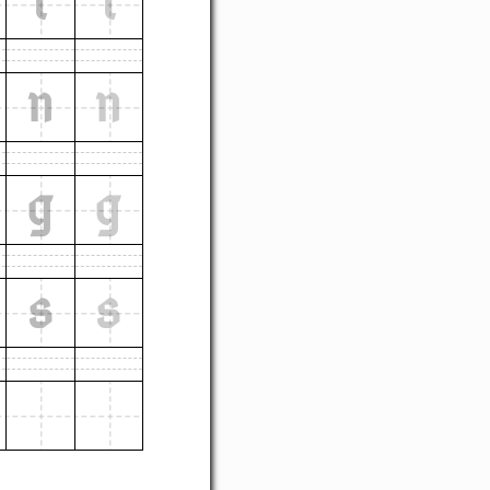
i
i
n
n
g
g
s
s