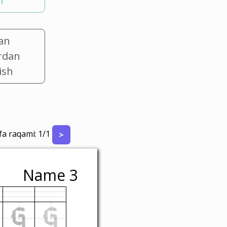
h
an
rdan
ish
fa raqami:
1
/
1
>
Name 3
G
G