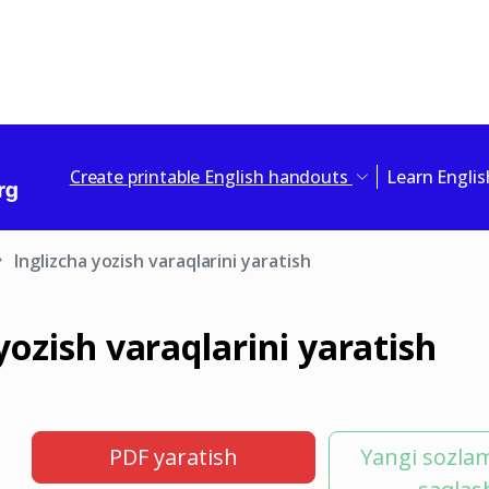
Create printable English handouts
Learn Engli
Inglizcha yozish varaqlarini yaratish
yozish varaqlarini yaratish
PDF yaratish
Yangi sozla