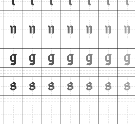
i
i
i
i
i
i
i
n
n
n
n
n
n
n
g
g
g
g
g
g
g
s
s
s
s
s
s
s