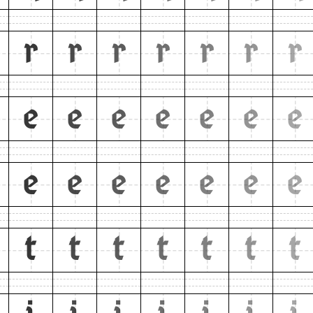
r
r
r
r
r
r
r
e
e
e
e
e
e
e
e
e
e
e
e
e
e
t
t
t
t
t
t
t