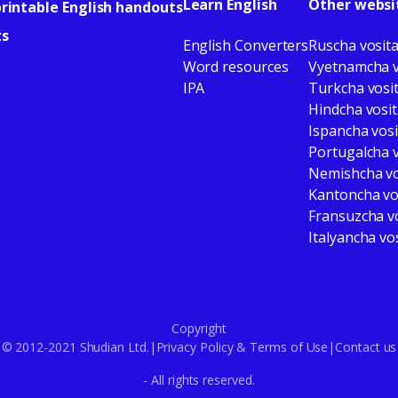
Learn English
Other websi
rintable English handouts
ts
English Converters
Ruscha vosita
Word resources
Vyetnamcha v
IPA
Turkcha vosit
Hindcha vosit
Ispancha vosi
Portugalcha v
Nemishcha vo
Kantoncha vos
Fransuzcha vo
Italyancha vo
Copyright
© 2012-2021 Shudian Ltd.|
Privacy Policy
&
Terms of Use
|
Contact us
- All rights reserved.