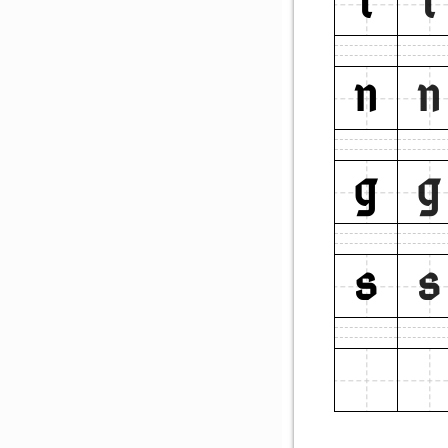
i
i
n
n
g
g
s
s