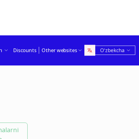
sh
Discounts
Other websites
Oʻzbekcha
malarni