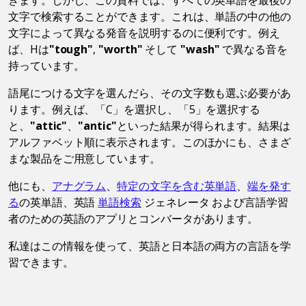
文字で検索することができます。これは、単語の中の他の
文字によって異なる発音を説明するのに便利です。例え
ば、Hは
"tough"
,
"worth"
そして
"wash"
で異なる音を
持っています。
語尾につける文字を選んだら、その文字数も選ぶ必要があ
ります。例えば、「C」を選択し、「5」を選択する
と、
"attic"
、
"antic"
といった結果が得られます。結果は
アルファベット順に表示されます。このほかにも、さまざ
まな製品をご用意しています。
他にも、
アナグラム
、
特定の文字を含む英単語
、
端を発す
る
の英単語、英語
単語検索
ジェネレータ および言語学習
者のための英語のアプリとコンバータがあります。
私達はこの情報を使って、英語と日本語の両方の言語を学
習できます。