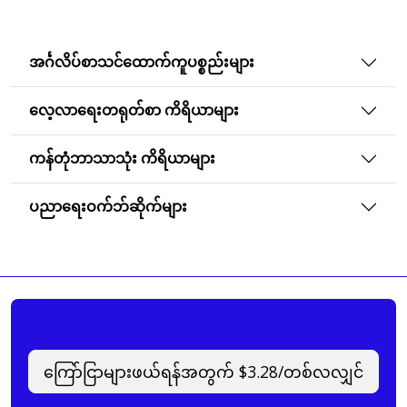
အင်္ဂလိပ်စာသင်ထောက်ကူပစ္စည်းများ
လေ့လာရေးတရုတ်စာ ကိရိယာများ
ကန်တုံဘာသာသုံး ကိရိယာများ
ပညာရေးဝက်ဘ်ဆိုက်များ
ကြော်ငြာများဖယ်ရန်အတွက် $3.28/တစ်လလျှင်