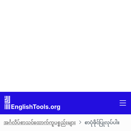
အင်္ဂလိပ်စာသင်ထောက်ကူပစ္စည်းများ
စာပုံဖိုင်ပြုလုပ်ပါ။