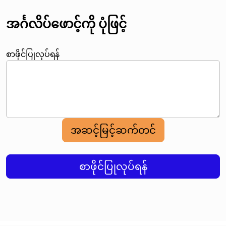
အင်္ဂလိပ်ဖောင့်ကို ပုံဖြင့်
စာဖိုင်ပြုလုပ်ရန်
အဆင့်မြင့်ဆက်တင်
စာဖိုင်ပြုလုပ်ရန်