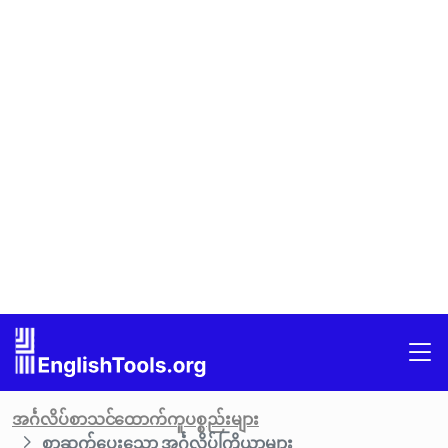
အင်္ဂလိပ်စာသင်ထောက်ကူပစ္စည်းများ
စာဆက်ပေးသော အင်္ဂလိပ်ကြိယာများ