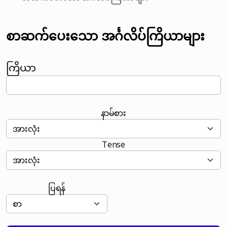
စာဆက်ပေးသော အင်္ဂလိပ်ကြိယာများ
ကြိယာ
နာမ်စား
Tense
ပြရန်