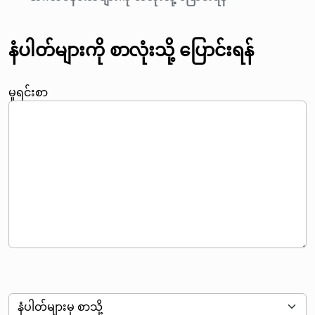
နံပါတ်များကို စာလုံးသို့ ပြောင်းရန်
မူရင်းစာ