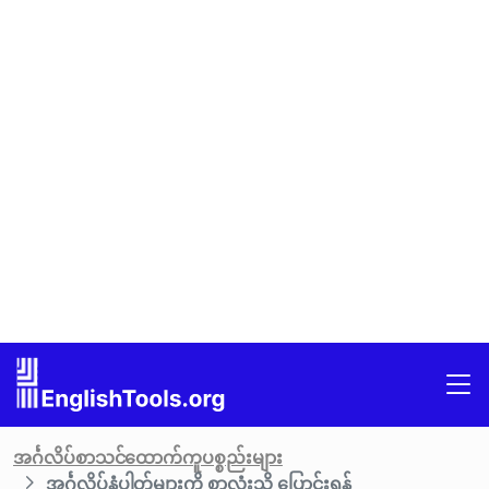
အင်္ဂလိပ်စာသင်ထောက်ကူပစ္စည်းများ
အင်္ဂလိပ်နံပါတ်များကို စာလုံးသို့ ပြောင်းရန်