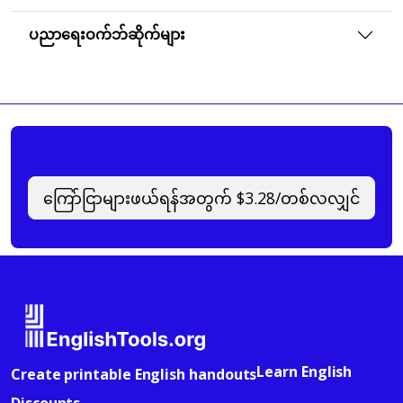
ပညာရေးဝက်ဘ်ဆိုက်များ
ကြော်ငြာများဖယ်ရန်အတွက် $3.28/တစ်လလျှင်
Learn English
Create printable English handouts