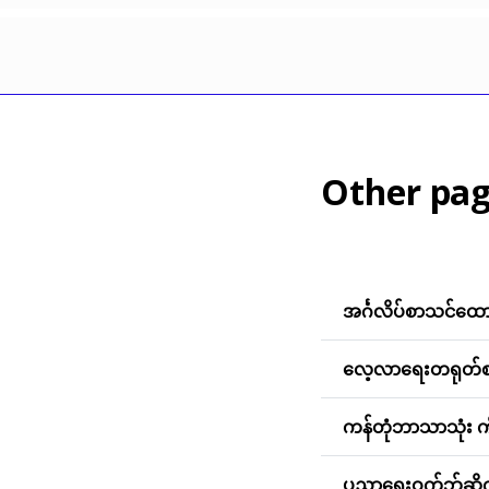
Other pag
အင်္ဂလိပ်စာသင်ထော
လေ့လာရေးတရုတ်စာ
ကန်တုံဘာသာသုံး က
ပညာရေးဝက်ဘ်ဆိုက