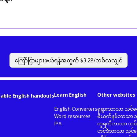
ကြော်ငြာများဖယ်ရန်အတွက် $3.28/တစ်လလျှင်
Learn English
Other websites
table English handouts
English Converters
ရုရှားဘာသာ သင်ထ
Word resources
ဗီယက်နမ်ဘာသာ သင
IPA
တူရကီဘာသာ သင်ထ
ဟင်ဒီဘာသာ သင်ထေ