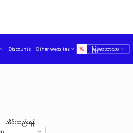
Discounts
Other websites
မြန်မာဘာသာ
သိမ်းဆည်းရန်