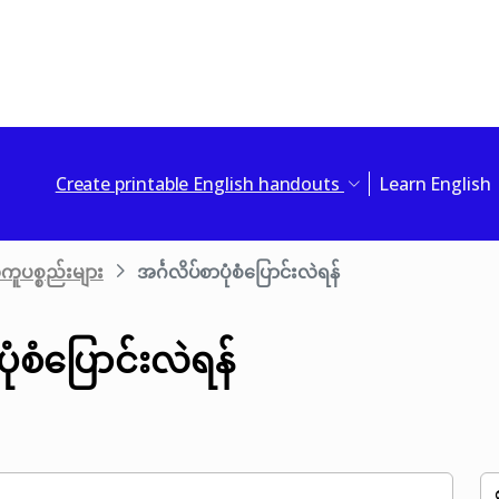
Create printable English handouts
Learn English
ကူပစ္စည်းများ
အင်္ဂလိပ်စာပုံစံပြောင်းလဲရန်
ပုံစံပြောင်းလဲရန်