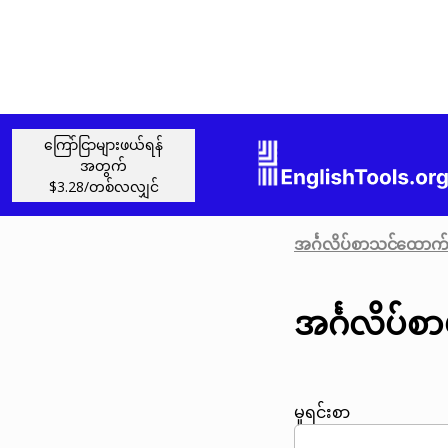
ကြော်ငြာများဖယ်ရန်
အတွက်
$3.28/တစ်လလျှင်
အင်္ဂလိပ်စာသင်ထောက်
အင်္ဂလိပ်စာ
မူရင်းစာ