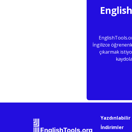
English
EnglishTools.or
İngilizce öğrenenl
çıkarmak istiyo
kaydola
Yazdırılabilir
İndirimler