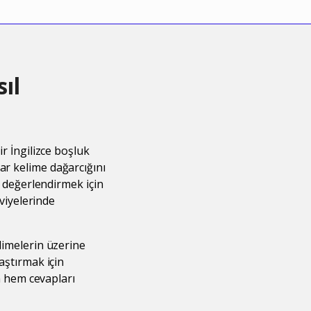
ıl
ir İngilizce boşluk
ar kelime dağarcığını
ı değerlendirmek için
eviyelerinde
limelerin üzerine
aştırmak için
in hem cevapları