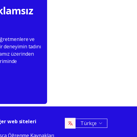
eklamsız
 öğretmenlere ve
ir deneyimin tadını
yfamız üzerinden
iriminde
ğer web siteleri
Türkçe
sça Öğrenme Kaynakları