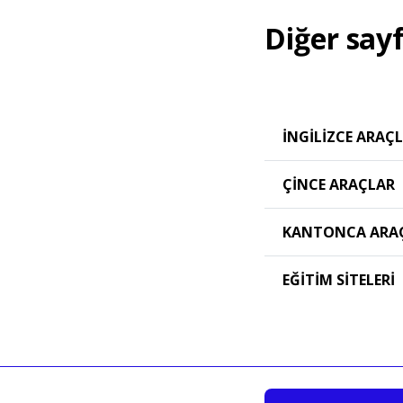
Diğer say
İNGILIZCE ARAÇ
ÇINCE ARAÇLAR
KANTONCA ARA
EĞITIM SITELERI