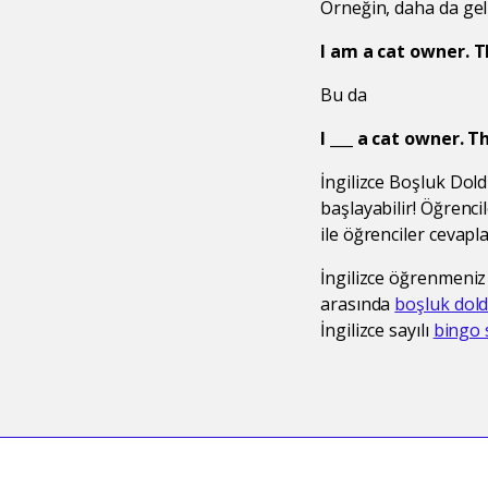
Örneğin, daha da gel
I am a cat owner. T
Bu da
I ___ a cat owner. T
İngilizce Boşluk Dol
başlayabilir! Öğrencil
ile öğrenciler cevapl
İngilizce öğrenmeniz 
arasında
boşluk dol
İngilizce sayılı
bingo 