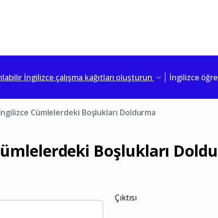
ılabilir İngilizce çalışma kağıtları oluşturun
İngilizce öğr
İngilizce Cümlelerdeki Boşlukları Doldurma
 Cümlelerdeki Boşlukları Dol
Çıktısı