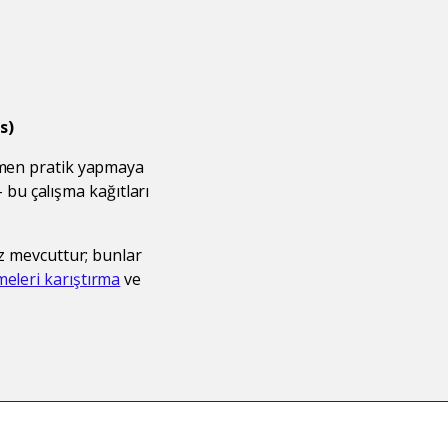
s)
hemen pratik yapmaya
- bu çalışma kağıtları
ız mevcuttur; bunlar
meleri karıştırma
ve