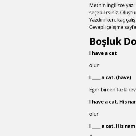
Metnin İngilizce yazı
seçebilirsiniz. Oluşt
Yazdırırken, kaç çalış
Cevaplı çalışma sayfa
Boşluk Do
I have a cat
olur
I ____ a cat. (have)
Eğer birden fazla ce
I have a cat. His na
olur
I ____ a cat. His nam