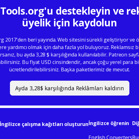
Tools.org'u destekleyin ve r
üyelik için kaydolun
g 2017'den beri yayında. Web sitesini sürekli geliştiriyor ve
ere yardımcı olmak için daha fazla yol buluyoruz. Reklamsız b
rsanız, bu ayda 3,28 $ karşılığında kullanılabilir. Patreon sa
bilirsiniz. Bu fiyat USD cinsindendir, ancak çoğu yerel para b
ücretlendirilebilirsiniz. Başka paketlerimiz de mevcut.
Ayda 3,28$ karşılığında Reklâmları kaldırın
İngilizce öğrenin
Di
 İngilizce çalışma kağıtları oluşturun
English Converters
Ru