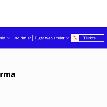
enin
İndirimler
Diğer web siteleri
Türkçe
durma