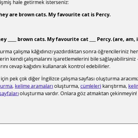
işmiş hale getirmek isterseniz:
hey are brown cats. My favourite cat is Percy.
hey ____
brown cats. My favourite cat ___ Percy. (are, am, i
durma çalışma kâğıdınızı yazdırdıktan sonra öğrencileriniz 
erin kendi çalışmalarını işaretlemelerini bile sağlayabilirsiniz 
arını cevap kağıdını kullanarak kontrol edebilirler.
için pek çok diğer İngilizce çalışma sayfası oluşturma aracım
durma
,
kelime aramaları
oluşturma,
cümleleri
karıştırma,
keli
sayfaları
oluşturma vardır. Onlara göz atmaktan çekinmeyin!