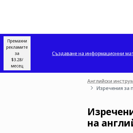
Премахни
рекламите
Създаване на информационни мат
за
$3.28/
месец
Английски инстру
Изречения за 
Изречени
на англи