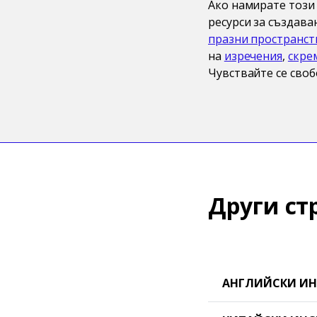
Ако намирате този 
ресурси за създава
празни пространст
на
изречения
,
скре
Чувствайте се своб
Други ст
АНГЛИЙСКИ ИН