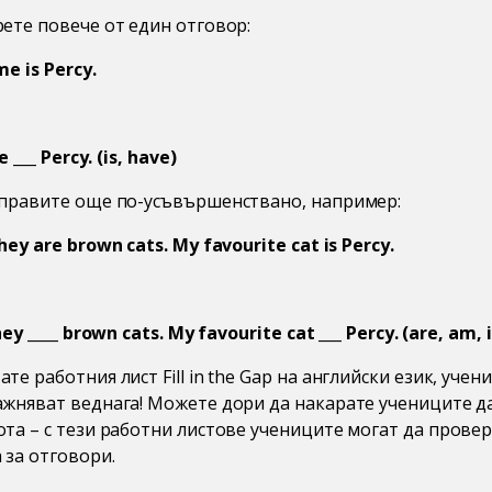
рете повече от един отговор:
me is Percy.
e ___ Percy. (is, have)
направите още по-усъвършенствано, например:
hey are brown cats. My favourite cat is Percy.
hey ____
brown cats. My favourite cat ___ Percy. (are, am, i
те работния лист Fill in the Gap на английски език, учен
ажняват веднага! Можете дори да накарате учениците д
ота – с тези работни листове учениците могат да прове
 за отговори.