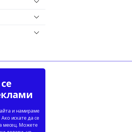
 се
реклами
бсайта и намираме
Ако искате да се
на месец. Можете