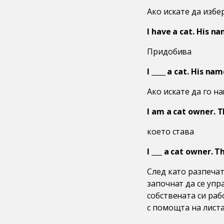
Ако искате да избе
I have a cat. His na
Придобива
I ____ a cat. His nam
Ако искате да го 
I am a cat owner. T
което става
I ___ a cat owner. T
След като разпечата
започнат да се упр
собствената си раб
с помощта на листа