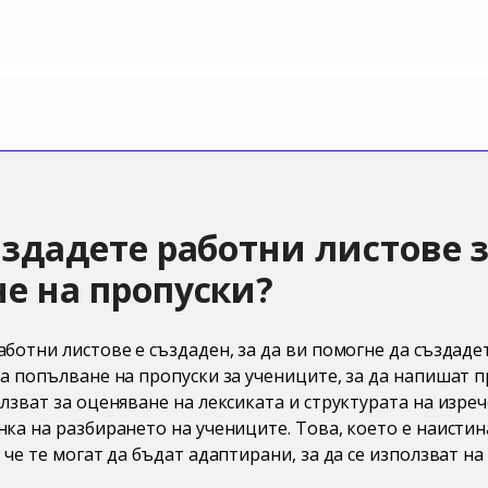
ъздадете работни листове 
е на пропуски?
аботни листове е създаден, за да ви помогне да създад
за попълване на пропуски за учениците, за да напишат 
олзват за оценяване на лексиката и структурата на изреч
нка на разбирането на учениците. Това, което е наистин
, че те могат да бъдат адаптирани, за да се използват н