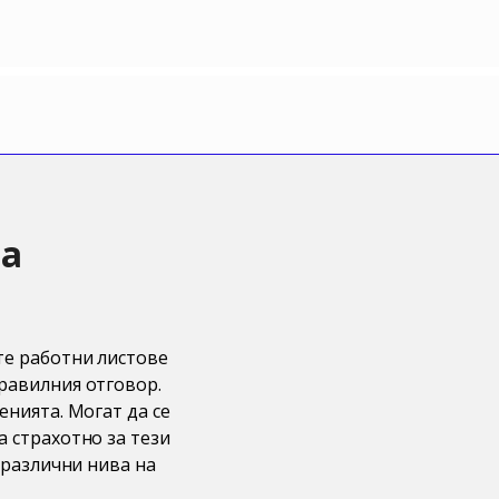
за
ете работни листове
правилния отговор.
енията. Могат да се
а страхотно за тези
а различни нива на