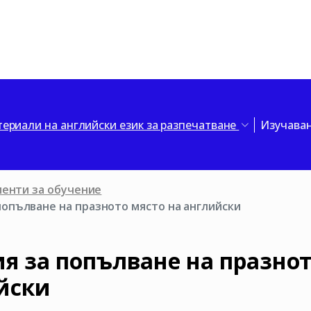
ериали на английски език за разпечатване
Изучаван
менти за обучение
попълване на празното място на английски
я за попълване на празнот
йски