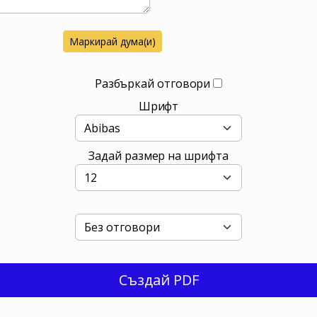
Маркирай дума(и)
Разбъркай отговори
Шрифт
Задай размер на шрифта
Създай PDF