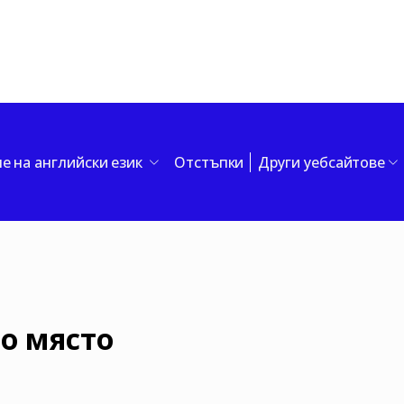
е на английски език
Отстъпки
Други уебсайтове
о място