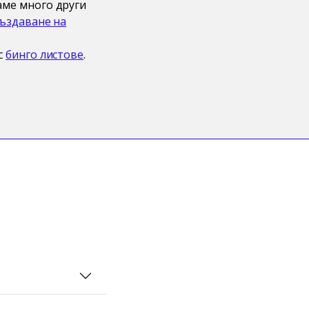
аме много други
ъздаване на
с
бинго листове
.