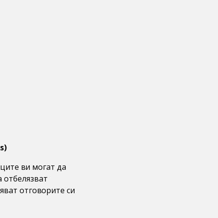
s)
иците ви могат да
а отбелязват
ряват отговорите си