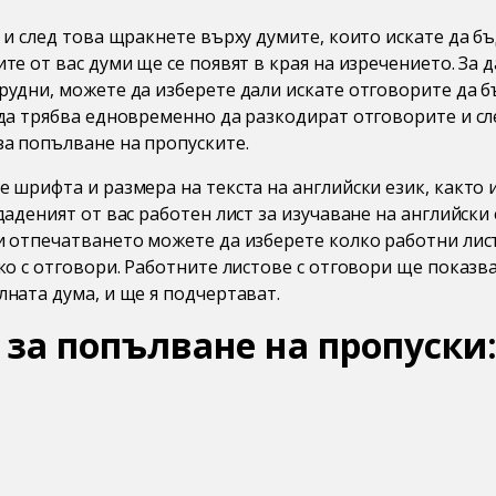
 и след това щракнете върху думите, които искате да б
те от вас думи ще се появят в края на изречението. За 
рудни, можете да изберете дали искате отговорите да б
 да трябва едновременно да разкодират отговорите и сл
за попълване на пропуските.
 шрифта и размера на текста на английски език, както 
даденият от вас работен лист за изучаване на английски
и отпечатването можете да изберете колко работни лист
ко с отговори. Работните листове с отговори ще показв
ната дума, и ще я подчертават.
за попълване на пропуски