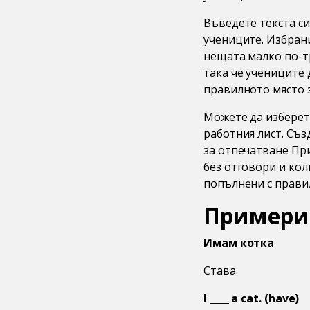
Въведете текста си
учениците. Избрани
нещата малко по-т
така че учениците
правилното място 
Можете да изберете
работния лист. Съз
за отпечатване Пр
без отговори и кол
попълнени с правил
Примери 
Имам котка
Става
I ____ a cat. (have)