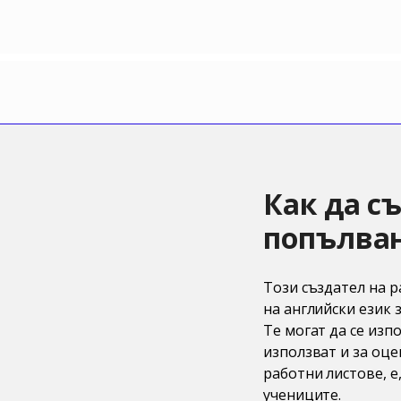
Как да с
попълван
Този създател на р
на английски език 
Те могат да се изп
използват и за оце
работни листове, е
учениците.