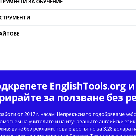
ТРУМЕНТИ ЗА ОБУЧЕНИЕ
СТРУМЕНТИ
АЙТОВЕ
дкрепете EnglishTools.org и
рирайте за ползване без 
 работи от 2017 г. насам. Непрекъснато подобряваме уе
омогнем на учителите и на изучаващите английски език. 
живяване без реклами, това е достъпно за 3,28 долара 