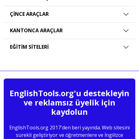
ÇINCE ARAÇLAR
KANTONCA ARAÇLAR
EĞITIM SITELERI
EnglishTools.org'u destekleyin
ve reklamsız üyelik için
kaydolun
EnglishTools.org 2017'den beri yayında. Web sitesini
sürekli geliştiriyor ve öğretmenlere ve İngilizce