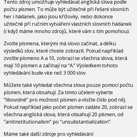
Tento zdroj umožňuje vyhledávat anglická slova podle
počtu písmen. To může být užitečné při řešení slovních
her i hádanek, jako jsou křížovky, nebo dokonce
užitečné při ručním vytváření vlastních slovních hádanek
(i když máme mnoho zdrojů, které vám s tím pomohou).
Zvolte písmena, kterými má slovo začínat, a délku
výsledků slov, které chcete zobrazit. Pokud například
zvolíte písmeno A a 10, zobrazí se všechna slova, která
mají 10 písmen a začínají na “A.” Výsledkem tohoto
vyhledávání bude více než 3 000 slov.
Můžete také vyhledat všechna slova pouze pomocí počtu
písmen, která obsahují. Za tímto účelem vyberte
“libovolné” pro možnost písmen a vložte číslo pod něj.
Pokud například jako počet písmen zadáte 20, zobrazí se
všechna anglická slova, která obsahují 20 písmen, od
"anitinstitutionalism" po "unsubstantialization".
Máme také další zdroje pro vyhledávání