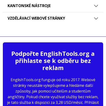
KANTONSKÉ NÁSTROJE
VZDĚLÁVACÍ WEBOVÉ STRÁNKY
Podpořte EnglishTools.org a
přihlaste se k odběru bez
reklam
EnglishTools.org funguje od roku 2017. Webové
stránky neustále vylepšujeme a hledáme další
způsoby, jak pomoci učitelům a studentům
angličtiny. Pokud chcete využívat služby bez reklam,
je tato služba k dispozici za 3,28 USD/měsíc. Přihlásit