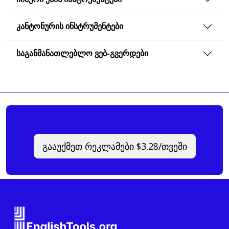
ᲙᲐᲜᲢᲝᲜᲣᲠᲘᲡ ᲘᲜᲡᲢᲠᲣᲛᲔᲜᲢᲔᲑᲘ
ᲡᲐᲒᲐᲜᲛᲐᲜᲐᲗᲚᲔᲑᲚᲝ ᲕᲔᲑ-ᲒᲕᲔᲠᲓᲔᲑᲘ
გააუქმეთ რეკლამები $3.28/თვეში