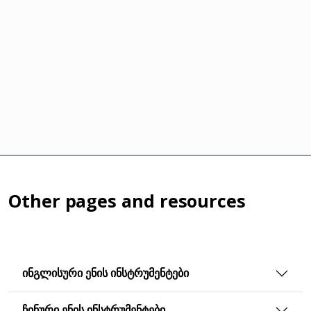
Other pages and resources
ᲘᲜᲒᲚᲘᲡᲣᲠᲘ ᲔᲜᲘᲡ ᲘᲜᲡᲢᲠᲣᲛᲔᲜᲢᲔᲑᲘ
ᲩᲘᲜᲣᲠᲘ ᲔᲜᲘᲡ ᲘᲜᲡᲢᲠᲣᲛᲔᲜᲢᲔᲑᲘ