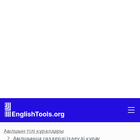
Ағылшын тілі құралдары
Ағылшынша сөздерді іздеуді құрау