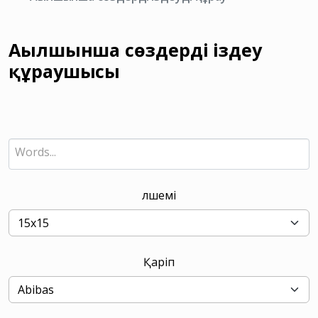
Ағылшынша сөздерді іздеу
құраушысы
Өлшемі
Қаріп