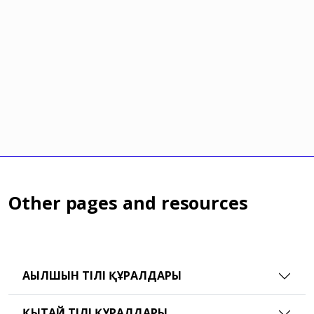
Other pages and resources
АҒЫЛШЫН ТІЛІ ҚҰРАЛДАРЫ
ҚЫТАЙ ТІЛІ ҚҰРАЛДАРЫ