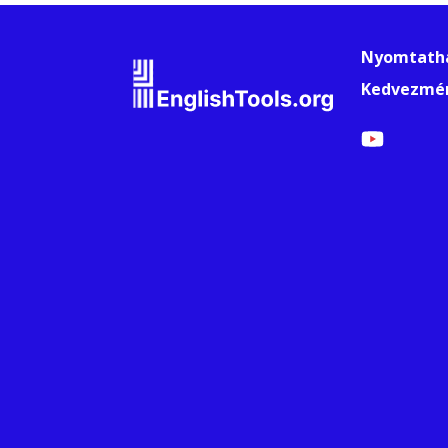
Nyomtatha
Kedvezmé