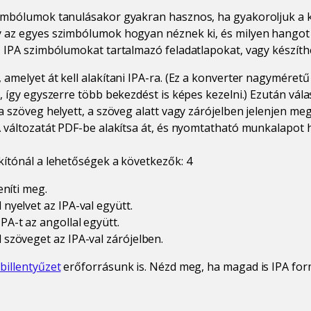
imbólumok tanulásakor gyakran hasznos, ha gyakoroljuk a kií
y az egyes szimbólumok hogyan néznek ki, és milyen hangot j
z IPA szimbólumokat tartalmazó feladatlapokat, vagy készíthet
 amelyet át kell alakítani IPA-ra. (Ez a konverter nagyméretű
t, így egyszerre több bekezdést is képes kezelni.) Ezután vál
 a szöveg helyett, a szöveg alatt vagy zárójelben jelenjen me
A változatát PDF-be alakítsa át, és nyomtatható munkalapot 
kítónál a lehetőségek a következők: 4
eníti meg.
nyelvet az IPA-val együtt.
A-t az angollal együtt.
szöveget az IPA-val zárójelben.
 billentyűzet
erőforrásunk is. Nézd meg, ha magad is IPA fo