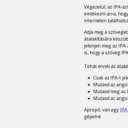
Végezetül, az IPA-sz
emlékezni arra, hog
interneten találhats
Adja meg a szöveget,
átalakítására készül
jelenjen meg az IPA:
is, hogy a szöveg IP
Tehát ennél az átala
Csak az IPA-t jel
Mutasd az angol 
Mutasd meg az IP
Mutasd az angol 
Apropó, van egy
IPA
gépelni!