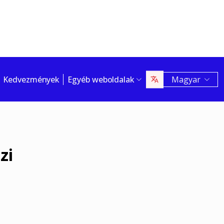
Kedvezmények
Egyéb weboldalak
Magyar
zi