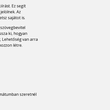
rást. Ez segít
elölnek. Az
sz sajátot is.
 szövegbevitel
assza ki, hogyan
g. Lehetőség van arra
hozzon létre.
rmátumban szeretnél