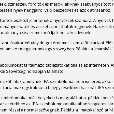
ek, színészek, fordítók és mások, akiknek szabványosított 
szélt nyelv hangjairól való beszédhez és azok átírásához.
fontos eszközt jelentenek a nyelvészek számára. A nyelvek h
nulmányozhatók és összehasonlíthatók legyenek. Ha szeretn
A tanulmányozása remek módja lehet a kezdésnek.
anulásakor néhány dolgot érdemes szem előtt tartani. Elősz
őket, amikor megjelennek egy szövegben. Például a "macskák" 
mbólumokat tartalmazó táblázatokat találsz az interneten. Az
ai Szövetség honlapján található.
n szót látsz, amelynek IPA-szimbólumát nem ismered, akko
ár tartalmaz egy kulcsot a bejegyzéseikben használt IPA sz
szimbólumokat más helyeken is megtalálhatja, például beszé
 az esetekben az IPA-szimbólumokat általában szögletes záró
nem részei a normál szövegnek. Például a "macska" szó átírás