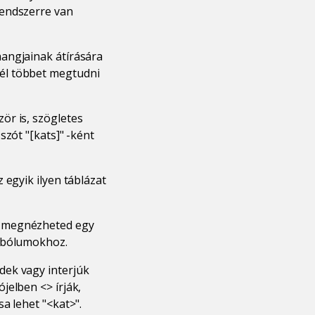
rendszerre van
angjainak átírására
él többet megtudni
ör is, szögletes
szót "[kats]" -ként
 egyik ilyen táblázat
r megnézheted egy
imbólumokhoz.
dek vagy interjúk
jelben <> írják,
a lehet "<kat>".