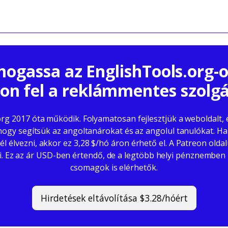
ogassa az EnglishTools.org-o
zon fel a reklámmentes szolgá
org 2017 óta működik. Folyamatosan fejlesztjük a weboldalt,
 hogy segítsük az angoltanárokat és az angolul tanulókat. 
él élvezni, akkor ez 3,28 $/hó áron érhető el. A Patreon olda
ni. Ez az ár USD-ben értendő, de a legtöbb helyi pénznemben i
csomagok is elérhetők.
Hirdetések eltávolítása $3.28/hóért