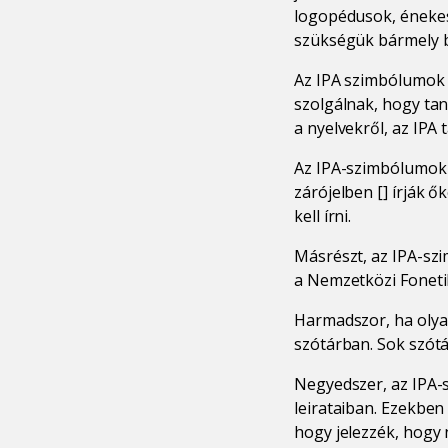
logopédusok, énekes
szükségük bármely be
Az IPA szimbólumok 
szolgálnak, hogy ta
a nyelvekről, az IP
Az IPA-szimbólumok t
zárójelben [] írják 
kell írni.
Másrészt, az IPA-szi
a Nemzetközi Fonetik
Harmadszor, ha olya
szótárban. Sok szót
Negyedszer, az IPA-
leirataiban. Ezekben
hogy jelezzék, hogy 