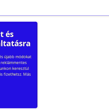
t és
ltatásra
 és újabb módokat
Ha reklámmentes
lunkon keresztül
s fizethetsz. Más