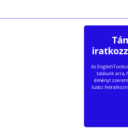
Tám
iratkoz
Az EnglishTools.
találunk arra,
élményt szeretn
tudsz feliratkoz