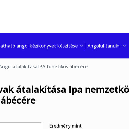
tható angol kézikönyvek készítése
Angolul tanulni
Angol átalakítása IPA fonetikus ábécére
vak átalakítása Ipa nemzetkö
 ábécére
Eredmény mint