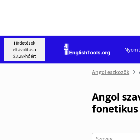
Hirdetések
Nyomta
eltávolítása
$3.28/hóért
Angol eszközök
Angol sza
fonetikus