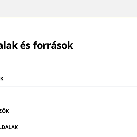
alak és források
ÖK
ZÖK
LDALAK