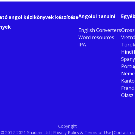
Angolul tanulni
Egyéb
tó angol kézikönyvek készítése
nyek
English Converters
Orosz
Word resources
Vietn
IPA
Török
Hindi 
Spany
Portu
Német
Kanto
Franci
Olasz
Copyright
© 2012-2021 Shudian Ltd.|
Privacy Policy
&
Terms of Use
|
Contact us