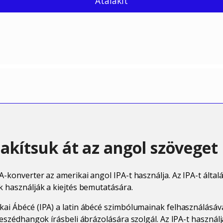
Átalakít
akítsuk át az angol szöveget 
A-konverter az amerikai angol IPA-t használja. Az IPA-t által
k használják a kiejtés bemutatására.
kai Ábécé (IPA) a latin ábécé szimbólumainak felhasználásáv
 beszédhangok írásbeli ábrázolására szolgál. Az IPA-t használj