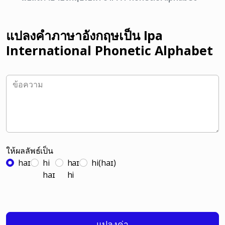
แปลงคำภาษาอังกฤษเป็น Ipa
International Phonetic Alphabet
ให้ผลลัพธ์เป็น
haɪ
hi
haɪ
hi(haɪ)
haɪ
hi
แปลงค่า