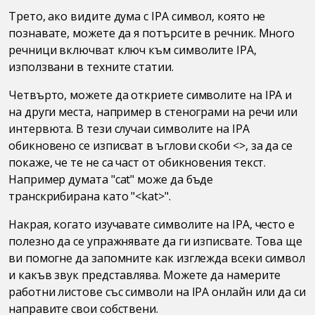
Трето, ако видите дума с IPA символ, която не
познавате, можете да я потърсите в речник. Много
речници включват ключ към символите IPA,
използвани в техните статии.
Четвърто, можете да откриете символите на IPA и
на други места, например в стенограми на речи или
интервюта. В тези случаи символите на IPA
обикновено се изписват в ъглови скоби <>, за да се
покаже, че те не са част от обикновения текст.
Например думата "cat" може да бъде
транскрибирана като "<kat>".
Накрая, когато изучавате символите на IPA, често е
полезно да се упражнявате да ги изписвате. Това ще
ви помогне да запомните как изглежда всеки символ
и какъв звук представлява. Можете да намерите
работни листове със символи на IPA онлайн или да си
направите свои собствени.