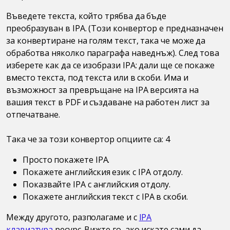
Въведете текста, който трябва да бъде
преобразуван в IPA. (Този конвертор е предназначен
за конвертиране на голям текст, така че може да
обработва няколко параграфа наведнъж). След това
изберете как да се изобрази IPA: дали ще се покаже
вместо текста, под текста или в скоби. Има и
възможност за превръщане на IPA версията на
вашия текст в PDF и създаване на работен лист за
отпечатване.
Така че за този конвертор опциите са: 4
Просто покажете IPA.
Покажете английския език с IPA отдолу.
Показвайте IPA с английския отдолу.
Покажете английския текст с IPA в скоби.
Между другото, разполагаме и с
IPA
клавиатура
ресурс. Вижте го, ако искате сами да