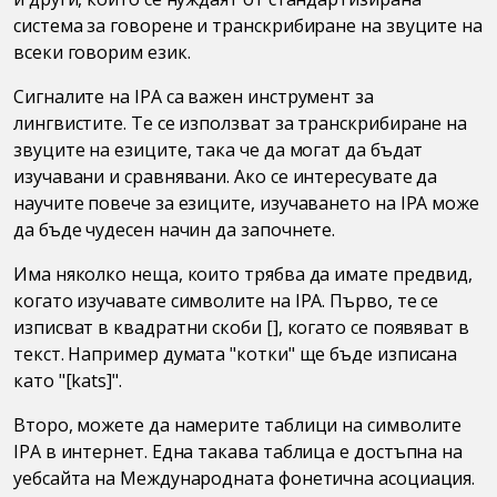
система за говорене и транскрибиране на звуците на
всеки говорим език.
Сигналите на IPA са важен инструмент за
лингвистите. Те се използват за транскрибиране на
звуците на езиците, така че да могат да бъдат
изучавани и сравнявани. Ако се интересувате да
научите повече за езиците, изучаването на IPA може
да бъде чудесен начин да започнете.
Има няколко неща, които трябва да имате предвид,
когато изучавате символите на IPA. Първо, те се
изписват в квадратни скоби [], когато се появяват в
текст. Например думата "котки" ще бъде изписана
като "[kats]".
Второ, можете да намерите таблици на символите
IPA в интернет. Една такава таблица е достъпна на
уебсайта на Международната фонетична асоциация.