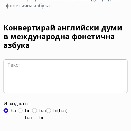
фонетична азбука
Конвертирай английски думи
в международна фонетична
азбука
Изход като
haɪ
hi
haɪ
hi(haɪ)
haɪ
hi