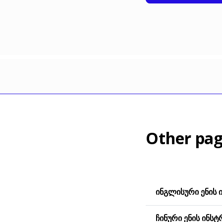
Other pag
ᲘᲜᲒᲚᲘᲡᲣᲠᲘ ᲔᲜᲘᲡ 
ᲩᲘᲜᲣᲠᲘ ᲔᲜᲘᲡ ᲘᲜᲡᲢ