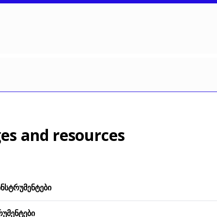
es and resources
ᲘᲜᲡᲢᲠᲣᲛᲔᲜᲢᲔᲑᲘ
ᲠᲣᲛᲔᲜᲢᲔᲑᲘ