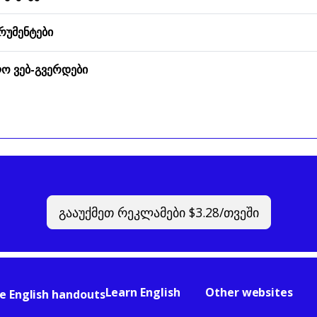
ᲠᲣᲛᲔᲜᲢᲔᲑᲘ
Ო ᲕᲔᲑ-ᲒᲕᲔᲠᲓᲔᲑᲘ
გააუქმეთ რეკლამები $3.28/თვეში
Learn English
Other websites
e English handouts