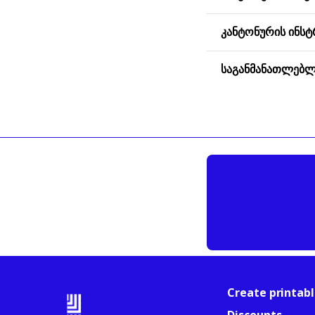
ᲙᲐᲜᲢᲝᲜᲣᲠᲘᲡ ᲘᲜᲡᲢ
ᲡᲐᲒᲐᲜᲛᲐᲜᲐᲗᲚᲔᲑᲚ
Create printabl
Discounts