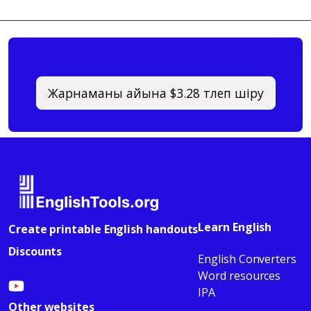
Жарнаманы айына $3.28 төлеп өшіру
Learn English
Create printable English handouts
Discounts
English Converters
Word resources
IPA
Other websites