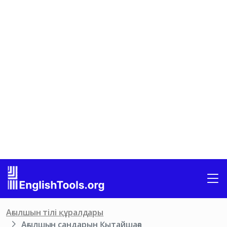
Ағылшын тілі құралдары
Ағылшын сандарын Қытайшаға