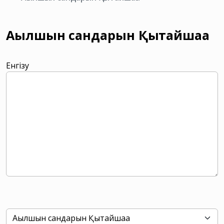
Ағылшын сандарын Қытайшаға
Енгізу