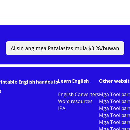
Alisin ang mga Patalastas mula $3.28/buwan
Learn English
Other websit
rintable English handouts
s
English Converters
Mga Tool par
Word resources
Mga Tool par
IPA
Mga Tool par
Mga Tool para
Mga Tool par
Mga Tool par