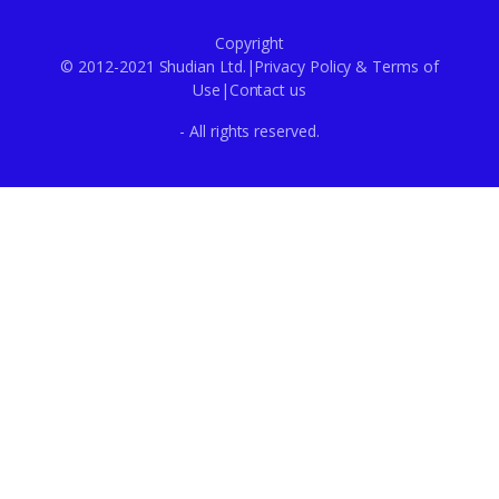
Copyright
© 2012-2021 Shudian Ltd.|
Privacy Policy
&
Terms of
Use
|
Contact us
- All rights reserved.