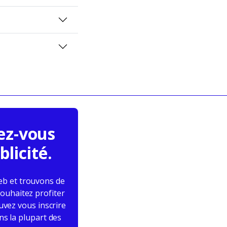
vez-vous
licité.
eb et trouvons de
souhaitez profiter
uvez vous inscrire
ns la plupart des