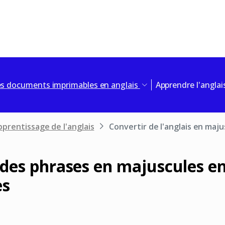
es documents imprimables en anglais
Apprendre l'angla
pprentissage de l'anglais
Convertir de l'anglais en maju
 des phrases en majuscules e
es