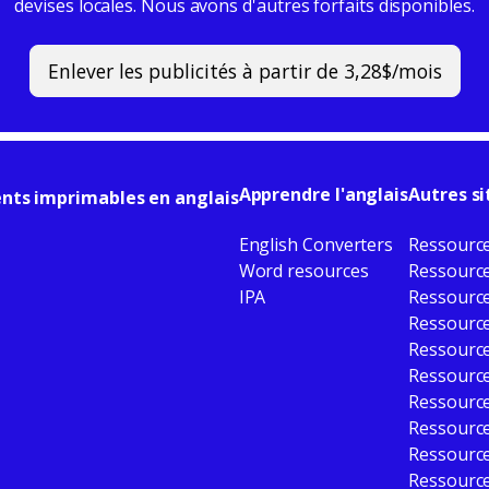
devises locales. Nous avons d'autres forfaits disponibles.
Enlever les publicités à partir de 3,28$/mois
Apprendre l'anglais
Autres s
nts imprimables en anglais
English Converters
Ressource
Word resources
Ressource
IPA
Ressource
Ressource
Ressource
Ressource
Ressource
Ressource
Ressource
Ressource