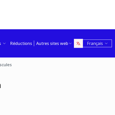
is
Réductions
Autres sites web
Français
scules
n