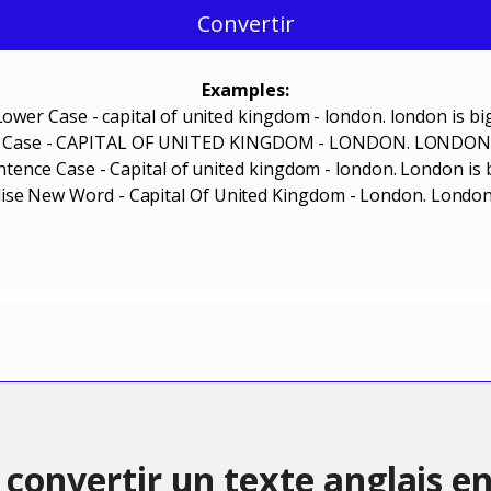
Convertir
Examples:
Lower Case - capital of united kingdom - london. london is big
 Case - CAPITAL OF UNITED KINGDOM - LONDON. LONDON i
ntence Case - Capital of united kingdom - london. London is b
lise New Word - Capital Of United Kingdom - London. London 
onvertir un texte anglais en