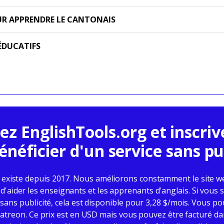
UR APPRENDRE LE CANTONAIS
 ÉDUCATIFS
z EnglishTools.org et inscri
énéficier d'un service sans pub
 existe depuis 2017. Nous améliorons constamment le site w
d'aider les enseignants et les apprenants d'anglais. Si vous 
sans publicité, cela est disponible pour 3,28 $/mois. Vous po
atreon. Ce prix est en USD mais vous pouvez être facturé da