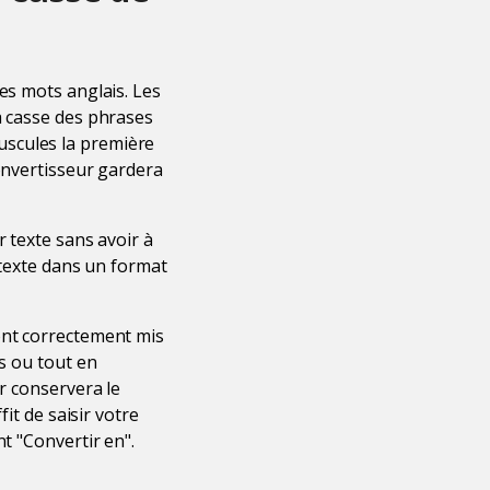
es mots anglais. Les
a casse des phrases
uscules la première
convertisseur gardera
r texte sans avoir à
 texte dans un format
ont correctement mis
es ou tout en
ur conservera le
it de saisir votre
t "Convertir en".