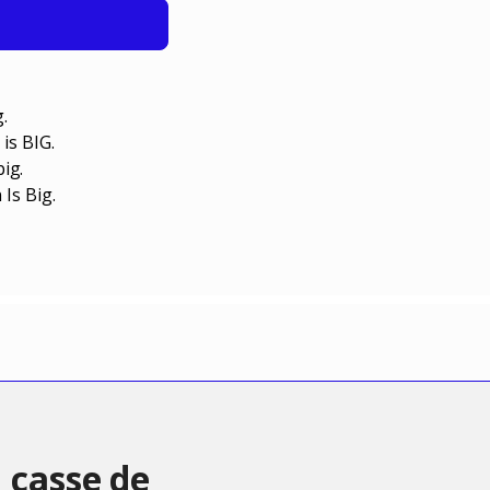
.
s BIG.
ig.
Is Big.
 casse de