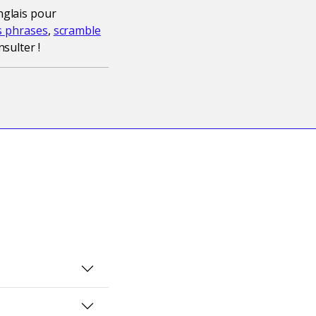
nglais pour
s phrases
,
scramble
nsulter !