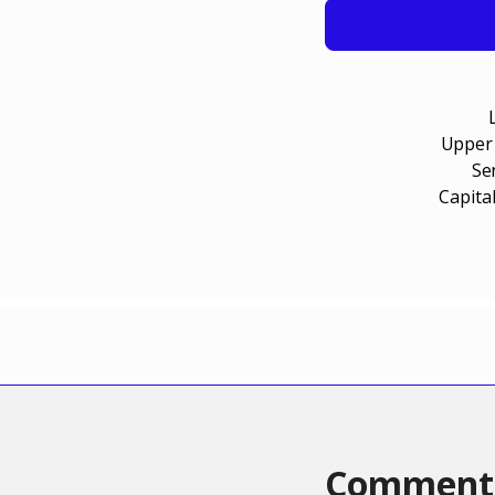
Upper
Se
Capita
Comment c