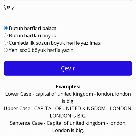
Çıxış
Bütün hərfləri balaca
Bütün hərfləri böyük
Cümlədə ilk sözün böyük hərflə yazılması
Yeni sözü böyük hərflə yazın
Çevir
Examples:
Lower Case - capital of united kingdom - london. london
is big.
Upper Case - CAPITAL OF UNITED KINGDOM - LONDON.
LONDON is BIG.
Sentence Case - Capital of united kingdom - london.
London is big.