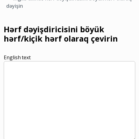
dəyişin
Hərf dəyişdiricisini böyük
hərf/kiçik hərf olaraq çevirin
English text