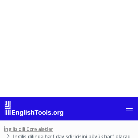
İngilis dili üzrə alətlər
İngilis dilində hərf dəyişdiricisini böyük hərf olaraq