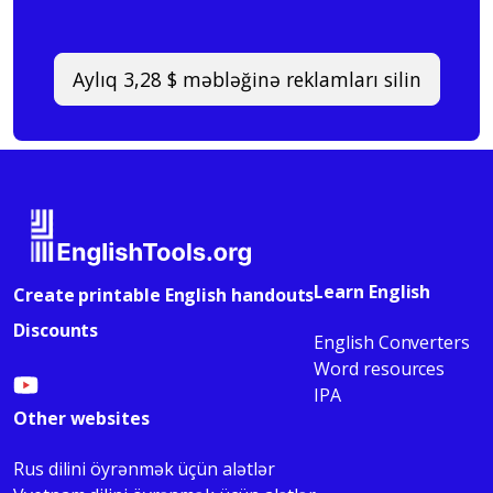
Aylıq 3,28 $ məbləğinə reklamları silin
Learn English
Create printable English handouts
Discounts
English Converters
Word resources
IPA
Other websites
Rus dilini öyrənmək üçün alətlər