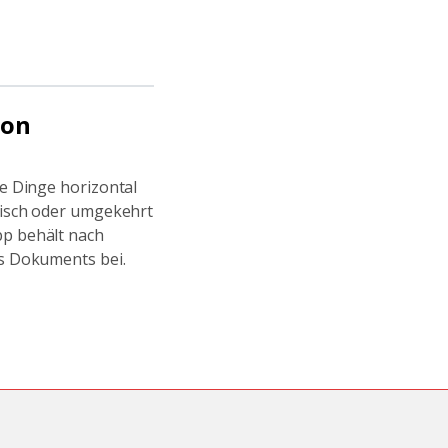
von
ie Dinge horizontal
tisch oder umgekehrt
p behält nach
s Dokuments bei.