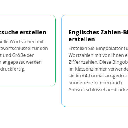
ahlen-Bingo-Blatt
Englisches Zufalls
Bingo-Blatt erstel
goblätter für englische
Erstellen Sie Bingoblätte
von Ihnen eingegebenen
Textnummern mit zufälli
Diese Bingobögen können
Zahlen in einem Bereich. D
r verwendet werden, da
großartige Möglichkeit, 
 ausgedruckt werden
machen, um herauszufind
nen auch
SchülerInnen die englisc
 ausdrucken.
z.B. 1-1000 kennen, ohne
Zahlen selbst eingeben 