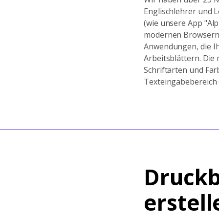
Englischlehrer und L
(wie unsere App "Alp
modernen Browsern f
Anwendungen, die Ih
Arbeitsblättern. Di
Schriftarten und Far
Texteingabebereich (
Druckb
erstell