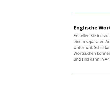
che Wortsuche erstellen
Englisches Z
erstellen
 Sie individuelle Wortsuchen mit
paraten Antwortschlüssel für den
Erstellen Sie Bin
t. Schriftart und Größe der
Wortzahlen mit 
hen können angepasst werden
Ziffernzahlen. 
dann in A4 druckfertig.
im Klassenzimme
sie im A4-Format
können. Sie kön
Antwortschlüssel