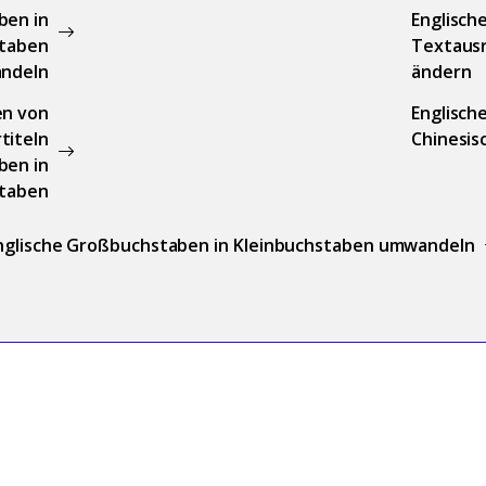
ben in
Englisch
staben
Textaus
ndeln
ändern
en von
Englische
titeln
Chinesis
ben in
staben
nglische Großbuchstaben in Kleinbuchstaben umwandeln