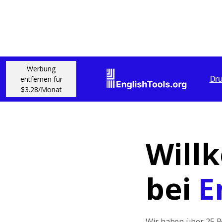
Werbung
Dru
entfernen für
$3.28/Monat
Will
bei
E
Wir haben über 25 R