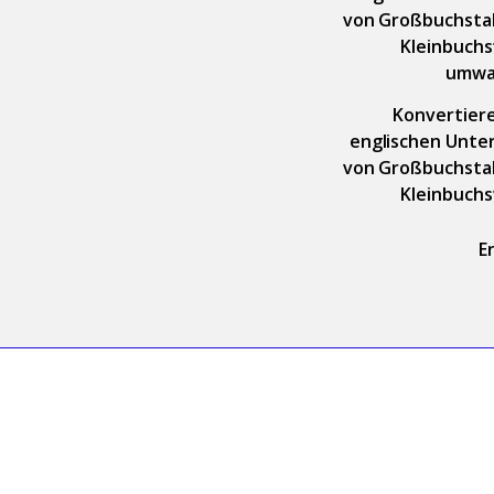
von Großbuchsta
Kleinbuch
umwa
Konvertier
englischen Unter
von Großbuchsta
Kleinbuch
E