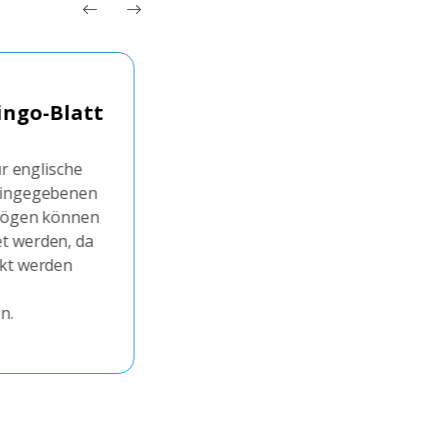
zahlen-
Englisches Word Scramb
len
erstellen
r für englische
Geben Sie einen englischen Text 
g ausgewählten
lassen Sie dann die einzelnen Wör
ies ist eine
einem Arbeitsblattformat verschl
ein Pop-Quiz zu
Auf diese Weise können Sie Ihr
en, ob die
Vokabelwissen testen. Sie können
hen Zahlen von
Arbeitsblätter mit den Antworten
 die genauen
anschließend auch ausdrucken.
zu müssen.