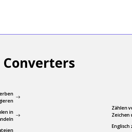
h Converters
Verben
gieren
Zählen v
len in
Zeichen
ndeln
Englisch
ateien