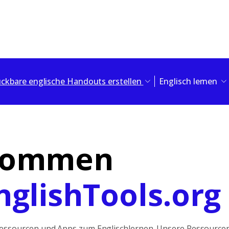
ckbare englische Handouts erstellen
Englisch lernen
kommen
nglishTools.org
essourcen und Apps zum Englischlernen. Unsere Ressourcen 