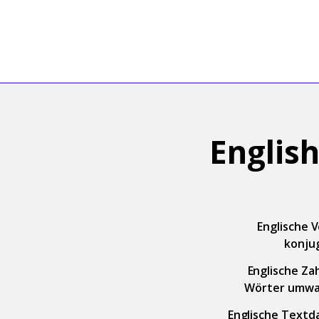
Englis
Englische 
konju
Englische Zah
Wörter umwa
Englische Textd