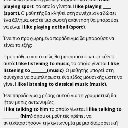
playing sport
το οποίο γίνεται
I like playing ____
(sport).
Ο μαθητής θα κληθεί στη συνέχεια να δώσει
ένα άθλημα, οπότε μια σωστή απάντηση θα μπορούσε
να είναι
I like playing netball (sport)
.
Ένα πιο προχωρημένο παράδειγμα θα μπορούσε να
είναι το εξής:
Προσπάθεια για το πώς θα μπορούσατε να το κάνετε
αυτό:
I like listening to music
, το οποίο γίνεται
I like
listening to ________(music)
. Ο μαθητής μπορεί στη
συνέχεια να συμπληρώσει ένα είδος μουσικής ώστε να
γίνει
I like listening to classical music (music)
.
Ένα παράδειγμα χρήσης αυτού για τη γραμματική θα
ήταν με τις αντωνυμίες.
I like talking to him
το οποίο γίνεται
I like talking to
________ (him)
όπου οι μαθητές πρέπει να
αντικαταστήσουν την αντωνυμία με μια διαφορετική