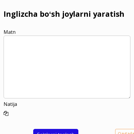
Inglizcha boʻsh joylarni yaratish
Matn
Natija
Qaytad