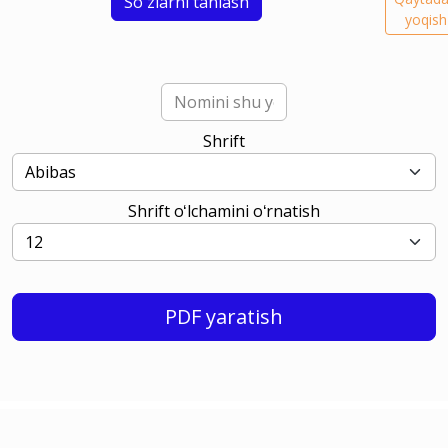
Soʻzlarni tanlash
yoqish
Shrift
Shrift oʻlchamini oʻrnatish
PDF yaratish