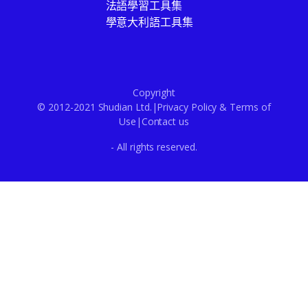
法語學習工具集
學意大利語工具集
Copyright
© 2012-2021 Shudian Ltd.|
Privacy Policy
&
Terms of
Use
|
Contact us
- All rights reserved.