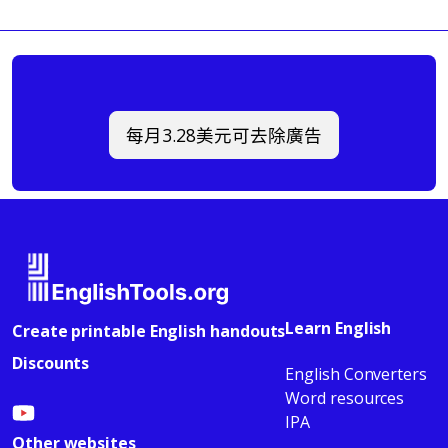
每月3.28美元可去除廣告
Learn English
Create printable English handouts
Discounts
English Converters
Word resources
IPA
Other websites