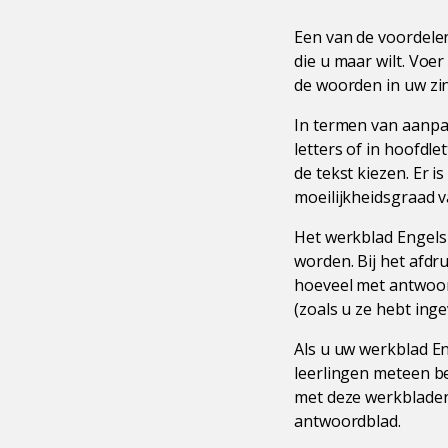
Een van de voordelen
die u maar wilt. Voe
de woorden in uw zi
In termen van aanpass
letters of in hoofdl
de tekst kiezen. Er 
moeilijkheidsgraad 
Het werkblad Engels 
worden. Bij het afd
hoeveel met antwoor
(zoals u ze hebt ing
Als u uw werkblad E
leerlingen meteen be
met deze werkbladen
antwoordblad.