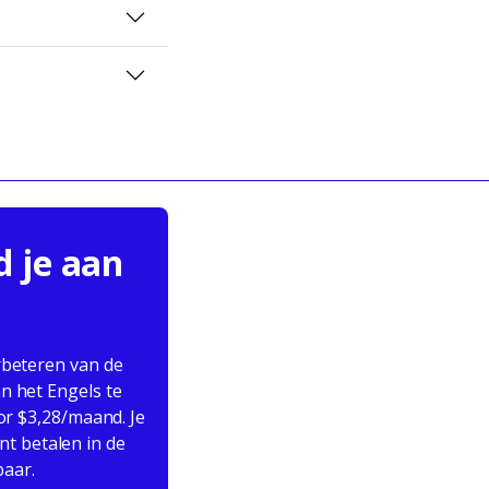
d je aan
rbeteren van de
n het Engels te
oor $3,28/maand. Je
nt betalen in de
baar.