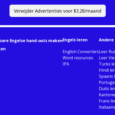
Verwijder Advertenties voor $3.28/maand
Engels leren
Andere 
bare Engelse hand-outs maken
gen
English Converters
Leer Ru
Word resources
Leer Vi
IPA
Turks l
Hindi le
Spaans 
Portuge
Duits le
Kantone
Frans le
Italiaan