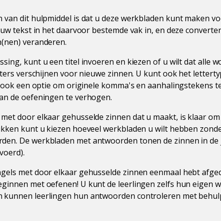
 van dit hulpmiddel is dat u deze werkbladen kunt maken voo
r uw tekst in het daarvoor bestemde vak in, en deze converter
n(nen) veranderen.
ing, kunt u een titel invoeren en kiezen of u wilt dat alle w
etters verschijnen voor nieuwe zinnen. U kunt ook het lettert
is ook een optie om originele komma's en aanhalingstekens t
van de oefeningen te verhogen.
met door elkaar gehusselde zinnen dat u maakt, is klaar om
rukken kunt u kiezen hoeveel werkbladen u wilt hebben zon
den. De werkbladen met antwoorden tonen de zinnen in de j
evoerd).
ngels met door elkaar gehusselde zinnen eenmaal hebt afge
ginnen met oefenen! U kunt de leerlingen zelfs hun eigen w
 kunnen leerlingen hun antwoorden controleren met behul