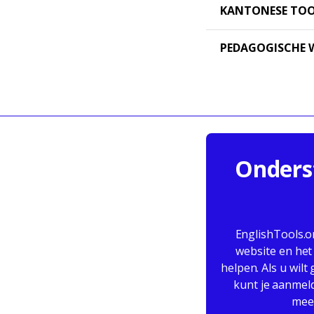
KANTONESE TO
PEDAGOGISCHE W
Onderst
EnglishTools.o
website en het
helpen. Als u wilt
kunt je aanmeld
mees