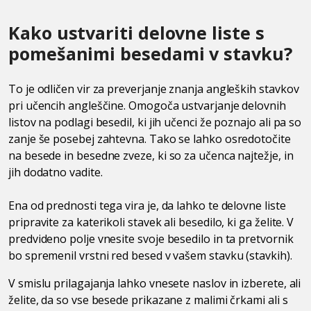
Kako ustvariti delovne liste s
pomešanimi besedami v stavku?
To je odličen vir za preverjanje znanja angleških stavkov
pri učencih angleščine. Omogoča ustvarjanje delovnih
listov na podlagi besedil, ki jih učenci že poznajo ali pa so
zanje še posebej zahtevna. Tako se lahko osredotočite
na besede in besedne zveze, ki so za učenca najtežje, in
jih dodatno vadite.
Ena od prednosti tega vira je, da lahko te delovne liste
pripravite za katerikoli stavek ali besedilo, ki ga želite. V
predvideno polje vnesite svoje besedilo in ta pretvornik
bo spremenil vrstni red besed v vašem stavku (stavkih).
V smislu prilagajanja lahko vnesete naslov in izberete, ali
želite, da so vse besede prikazane z malimi črkami ali s