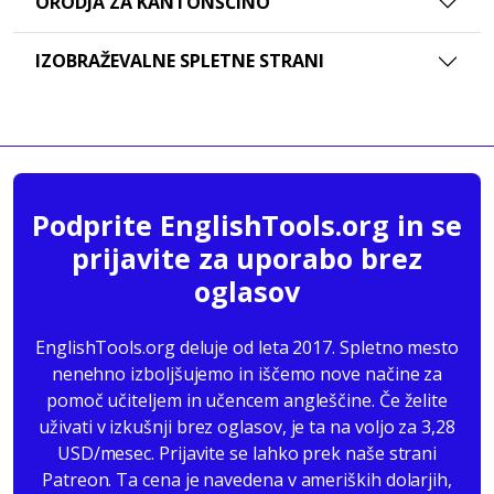
ORODJA ZA KANTONŠČINO
IZOBRAŽEVALNE SPLETNE STRANI
Podprite EnglishTools.org in se
prijavite za uporabo brez
oglasov
EnglishTools.org deluje od leta 2017. Spletno mesto
nenehno izboljšujemo in iščemo nove načine za
pomoč učiteljem in učencem angleščine. Če želite
uživati v izkušnji brez oglasov, je ta na voljo za 3,28
USD/mesec. Prijavite se lahko prek naše strani
Patreon. Ta cena je navedena v ameriških dolarjih,