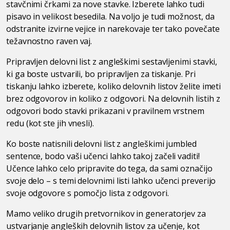
stavčnimi črkami za nove stavke. Izberete lahko tudi
pisavo in velikost besedila. Na voljo je tudi možnost, da
odstranite izvirne vejice in narekovaje ter tako povečate
težavnostno raven vaj.
Pripravljen delovni list z angleškimi sestavljenimi stavki,
ki ga boste ustvarili, bo pripravljen za tiskanje. Pri
tiskanju lahko izberete, koliko delovnih listov želite imeti
brez odgovorov in koliko z odgovori. Na delovnih listih z
odgovori bodo stavki prikazani v pravilnem vrstnem
redu (kot ste jih vnesli).
Ko boste natisnili delovni list z angleškimi jumbled
sentence, bodo vaši učenci lahko takoj začeli vaditi!
Učence lahko celo pripravite do tega, da sami označijo
svoje delo – s temi delovnimi listi lahko učenci preverijo
svoje odgovore s pomočjo lista z odgovori.
Mamo veliko drugih pretvornikov in generatorjev za
ustvarjanje angleških delovnih listov za učenje, kot