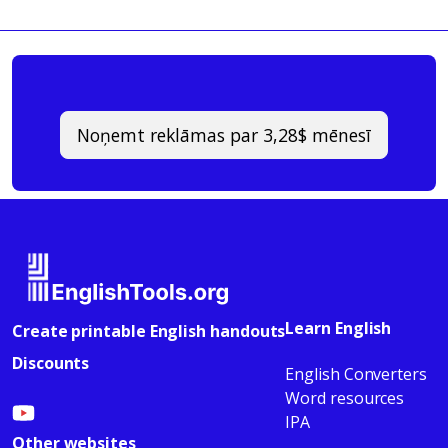
Noņemt reklāmas par 3,28$ mēnesī
Learn English
Create printable English handouts
Discounts
English Converters
Word resources
IPA
Other websites