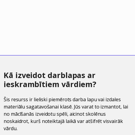
Kā izveidot darblapas ar
ieskrambītiem vārdiem?
Šis resurss ir lieliski piemērots darba lapu vai izdales
materiālu sagatavošanai klasē. Jūs varat to izmantot, lai
no mācīšanās izveidotu spēli, aicinot skolēnus
noskaidrot, kurš noteiktajā laikā var atšifrēt visvairāk
vārdu.