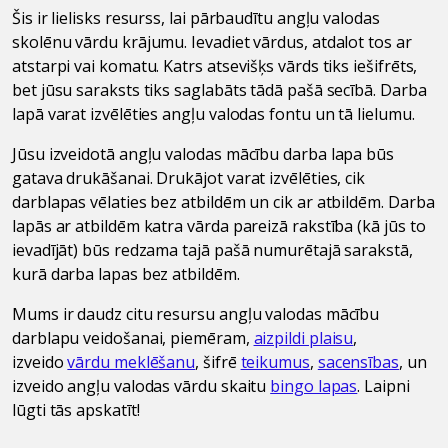
Šis ir lielisks resurss, lai pārbaudītu angļu valodas
skolēnu vārdu krājumu. Ievadiet vārdus, atdalot tos ar
atstarpi vai komatu. Katrs atsevišķs vārds tiks iešifrēts,
bet jūsu saraksts tiks saglabāts tādā pašā secībā. Darba
lapā varat izvēlēties angļu valodas fontu un tā lielumu.
Jūsu izveidotā angļu valodas mācību darba lapa būs
gatava drukāšanai. Drukājot varat izvēlēties, cik
darblapas vēlaties bez atbildēm un cik ar atbildēm. Darba
lapās ar atbildēm katra vārda pareizā rakstība (kā jūs to
ievadījāt) būs redzama tajā pašā numurētajā sarakstā,
kurā darba lapas bez atbildēm.
Mums ir daudz citu resursu angļu valodas mācību
darblapu veidošanai, piemēram,
aizpildi plaisu
,
izveido
vārdu meklēšanu
, šifrē
teikumus
,
sacensības
, un
izveido angļu valodas vārdu skaitu
bingo lapas
. Laipni
lūgti tās apskatīt!