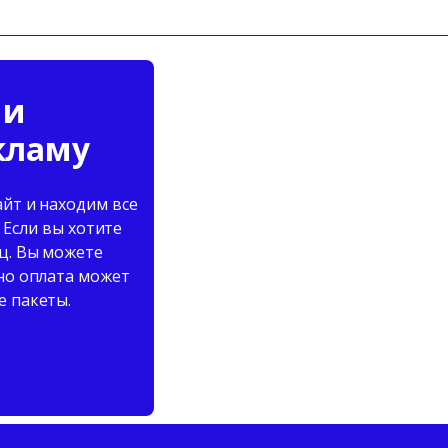
 и
кламу
айт и находим все
Если вы хотите
яц. Вы можете
 но оплата может
е пакеты.