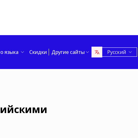
го языка
Скидки
Другие сайты
Русский
глийскими