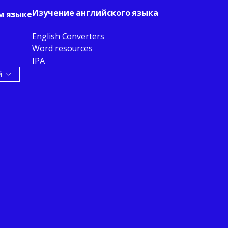
Изучение английского языка
м языке
English Converters
Word resources
IPA
й