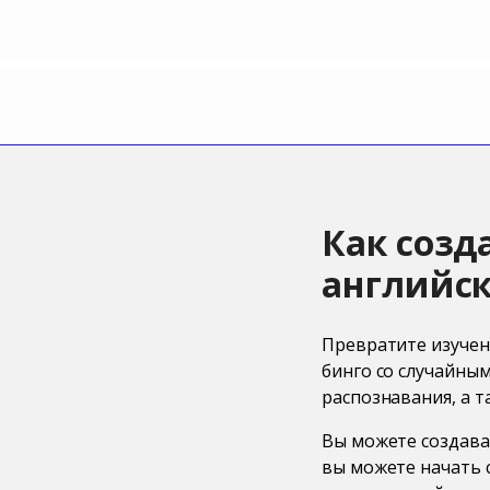
Как созд
английс
Превратите изучен
бинго со случайным
распознавания, а т
Вы можете создават
вы можете начать с