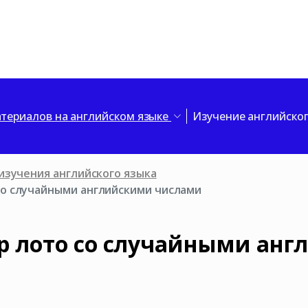
териалов на английском языке
Изучение английско
изучения английского языка
со случайными английскими числами
р лото со случайными ан