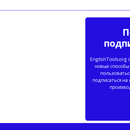
П
подп
EnglishTools.org
новые способы
пользоваться
подписаться на 
производ