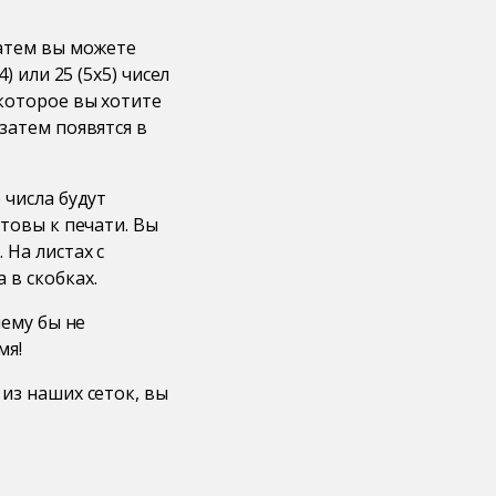
Затем вы можете
) или 25 (5x5) чисел
 которое вы хотите
затем появятся в
 числа будут
отовы к печати. Вы
 На листах с
 в скобках.
чему бы не
мя!
 из наших сеток, вы