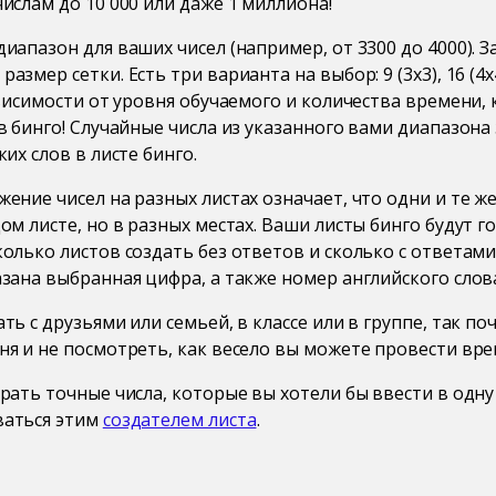
ислам до 10 000 или даже 1 миллиона!
иапазон для ваших чисел (например, от 3300 до 4000). 
змер сетки. Есть три варианта на выбор: 9 (3x3), 16 (4x4
ависимости от уровня обучаемого и количества времени,
в бинго! Случайные числа из указанного вами диапазона 
их слов в листе бинго.
ение чисел на разных листах означает, что одни и те же
ом листе, но в разных местах. Ваши листы бинго будут г
олько листов создать без ответов и сколько с ответами.
зана выбранная цифра, а также номер английского слова
ть с друзьями или семьей, в классе или в группе, так по
я и не посмотреть, как весело вы можете провести вре
рать точные числа, которые вы хотели бы ввести в одну
ваться этим
создателем листа
.