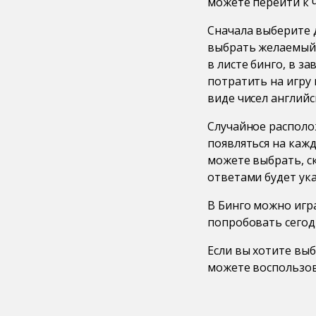
можете перейти к ч
Сначала выберите д
выбрать желаемый ра
в листе бинго, в з
потратить на игру 
виде чисел английск
Случайное располож
появляться на кажд
можете выбрать, ск
ответами будет ука
В Бинго можно игра
попробовать сегодн
Если вы хотите выб
можете воспользо