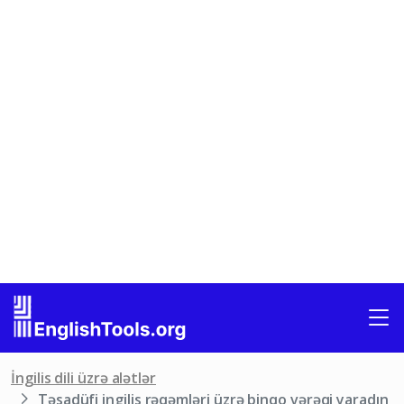
İngilis dili üzrə alətlər
Təsadüfi ingilis rəqəmləri üzrə binqo vərəqi yaradın