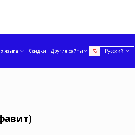
го языка
Скидки
Другие сайты
Русский
а
фавит)