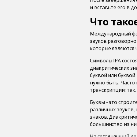
После завершения 
и вставьте его в д
Что такое
Международный фон
звуков разговорног
которые являются ч
Символы IPA состоя
диакритических зна
буквой или буквой
нужно быть. Часто
транскрипции; так, 
Буквы - это строи
различных звуков,
знаков. Диакритиче
большинство из них
На сегодняшний де