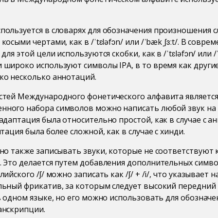
пользуется в словарях для обозначения произношения 
осыми чертами, как в /ˈtɛləfɔn/ или /ˈbækˌʃɜːt/. В совре
для этой цели используются скобки, как в /ˈtɛləfɔn/ или /ˈb
 широко используют символы IPA, в то время как друг
ко несколько аннотаций.
стей Международного фонетического алфавита является 
ного набора символов можно написать любой звук на 
адаптация была относительно простой, как в случае с а
тация была более сложной, как в случае с хинди.
жно также записывать звуки, которые не соответствуют 
. Это делается путем добавления дополнительных символ
ийского /ʃ/ можно записать как /ʃ/ + /i/, что указывает на
льный фрикатив, за которым следует высокий передний г
в одном языке, но его можно использовать для обозначен
анскрипции.