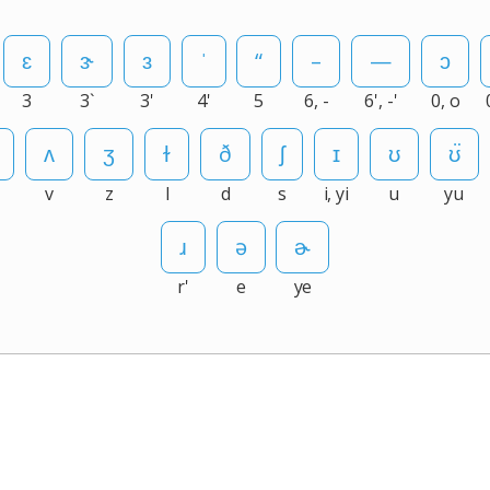
3
3`
3'
4'
5
6, -
6', -'
0, o
v
z
l
d
s
i, yi
u
yu
r'
e
ye