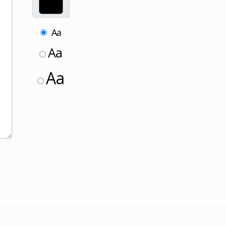
Aa
Aa
Aa