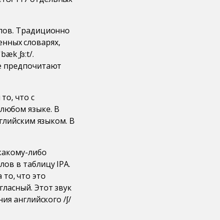
слов. Традиционно
менных словарях,
ækˌʃɜːt/.
ие предпочитают
то, что с
любом языке. В
нглийским языком. В
какому-либо
ов в таблицу IPA.
 то, что это
ласный. Этот звук
ия английского /ʃ/