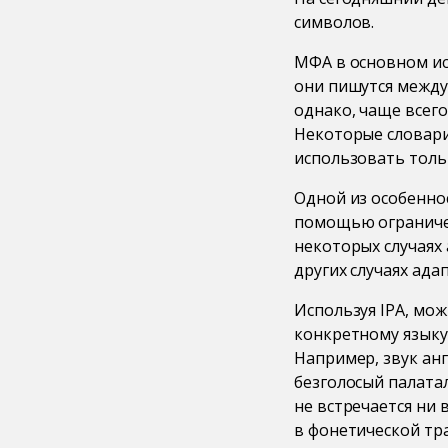
символов.
МФА в основном ис
они пишутся между к
однако, чаще всего 
Некоторые словари
использовать толь
Одной из особенно
помощью ограничен
некоторых случаях 
других случаях адап
Используя IPA, мо
конкретному языку
Например, звук англ
безголосый палата
не встречается ни 
в фонетической тр