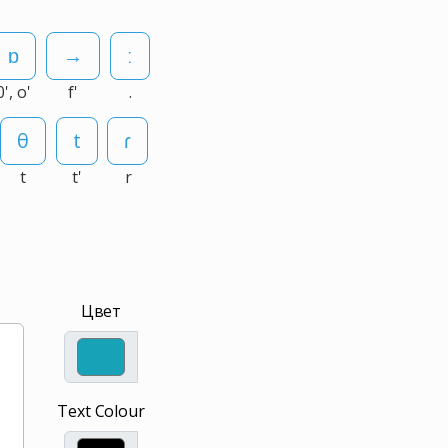
0', o'
f'
.
t
t'
r
Цвет
Text Colour