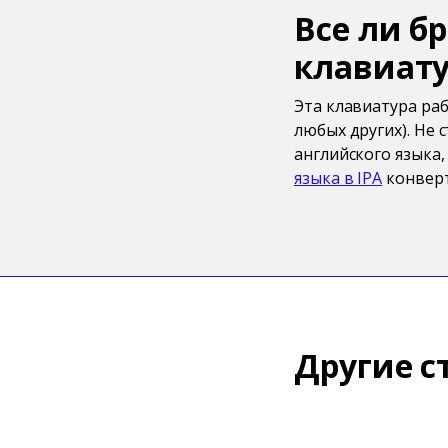
Все ли б
клавиат
Эта клавиатура рабо
любых других). Не 
английского языка, 
языка в IPA
конверт
Другие с