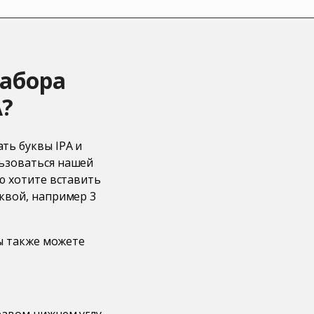
набора
А?
ть буквы IPA и
льзоваться нашей
ю хотите вставить
квой, например 3
Вы также можете