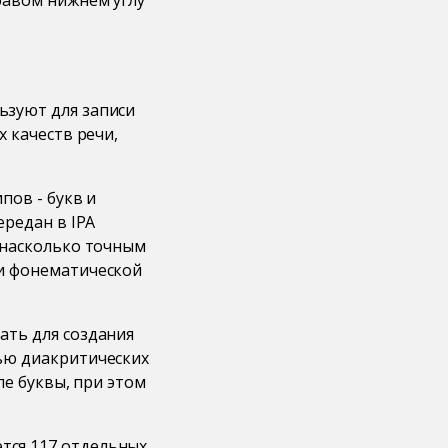
равом нижнем углу
ьзуют для записи
х качеств речи,
пов - букв и
ередан в IPA
 насколько точным
ли фонематической
ать для создания
щью диакритических
ле буквы, при этом
тся 117 отдельных