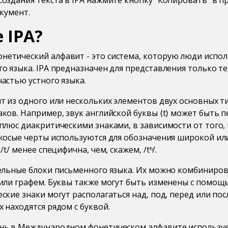
создания текста в IPA нажмите кнопку "Копировать" в п
окумент.
 IPA?
етический алфавит - это система, которую люди испол
о языка. IPA предназначен для представления только те
астью устного языка.
т из одного или нескольких элементов двух основных ти
ков. Например, звук английской буквы ⟨t⟩ может быть п
 плюс диакритическими знаками, в зависимости от того,
 косые черты используются для обозначения широкой и
/t/ менее специфична, чем, скажем, /tʰ/.
тельные блоки письменного языка. Их можно комбиниров
 или графем. Буквы также могут быть изменены с помо
ские знаки могут располагаться над, под, перед или пос
 находятся рядом с буквой.
нь в Международном фонетическом алфавите используе