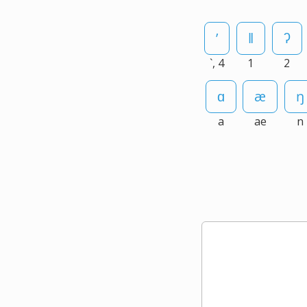
`, 4
1
2
a
ae
n