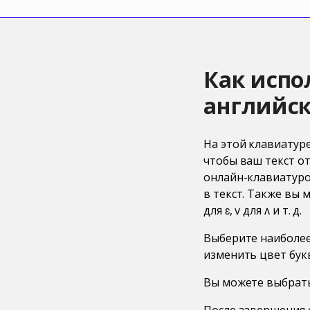
Как испо
английск
На этой клавиатур
чтобы ваш текст о
онлайн-клавиатурой
в текст. Также вы
для ɛ, v для ʌ и т. д.
Выберите наиболее 
изменить цвет букв
Вы можете выбрать