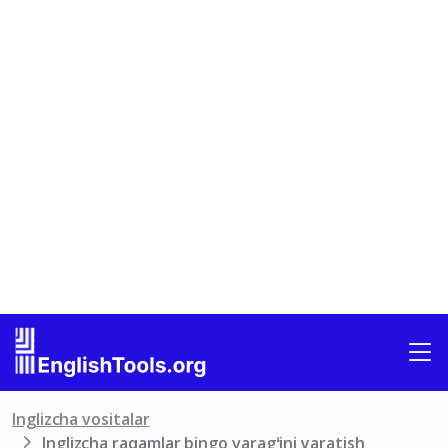
Inglizcha vositalar
Inglizcha raqamlar bingo varagʻini yaratish