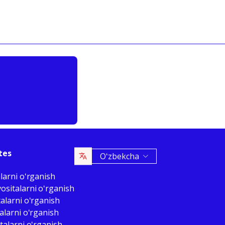
tes
Oʻzbekcha
larni oʻrganish
ositalarni oʻrganish
alarni oʻrganish
alarni oʻrganish
talarni oʻrganish