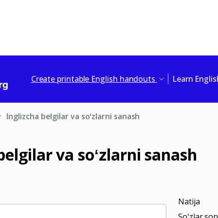
Create printable English handouts
Learn Engli
Inglizcha belgilar va soʻzlarni sanash
belgilar va soʻzlarni sanash
Natija
Soʻzlar son