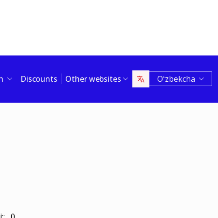
sh
Discounts
Other websites
Oʻzbekcha
i:: 0