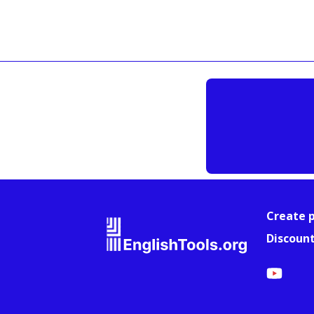
Create p
Discoun