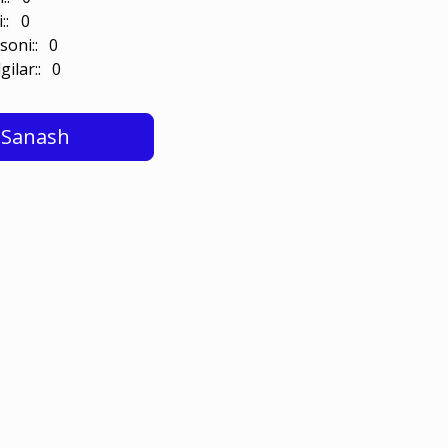
i:: 0
soni:: 0
gilar:: 0
Sanash