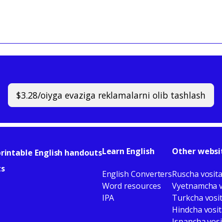
$3.28/oiyga evaziga reklamalarni olib tashlash
Learn English
Other websi
rintable English handouts
ts
English Converters
Ruscha vosita
Word resources
Vyetnamcha v
IPA
Turkcha vosit
Hindcha vosit
Ispancha vosi