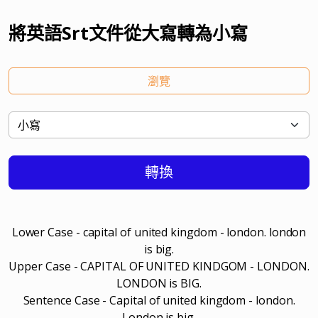
將英語Srt文件從大寫轉為小寫
瀏覽
轉換
Lower Case - capital of united kingdom - london. london
is big.
Upper Case - CAPITAL OF UNITED KINDGOM - LONDON.
LONDON is BIG.
Sentence Case - Capital of united kingdom - london.
London is big.