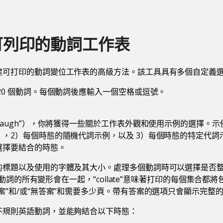
可列印的動詞工作表
建可打印的動詞變位工作表的高級方法。該工具具有多個自定義
20 個動詞。每個動詞後應輸入一個空格或逗號。
laugh”），你將獲得一些關於工作表外觀和使用示例的選擇。示例
，2）每個時態的隨機代詞示例，以及 3）每個時態的特定代詞示
選擇要結合的時態。
標題以及使用的字體及其大小。處理多個動詞時可以選擇是否整理。
同一個動詞的所有變形會在一起，“collate”意味著打印的每個集合
案”和/或“無答案”和需要多少頁。帶有答案的選項只會顯示完整
不規則英語動詞，並能夠結合以下時態：