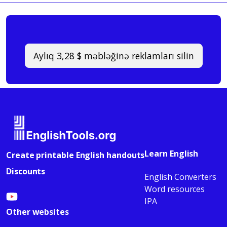
Aylıq 3,28 $ məbləğinə reklamları silin
Learn English
Create printable English handouts
Discounts
English Converters
Word resources
IPA
Other websites