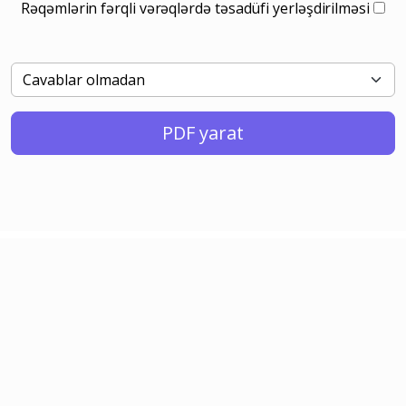
Rəqəmlərin fərqli vərəqlərdə təsadüfi yerləşdirilməsi
PDF yarat