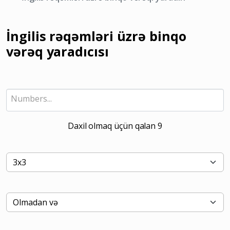
İngilis rəqəmləri üzrə binqo
vərəq yaradıcısı
Daxil olmaq üçün qalan
9