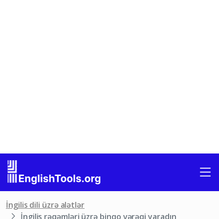
İngilis dili üzrə alətlər
İngilis rəqəmləri üzrə binqo vərəqi yaradın