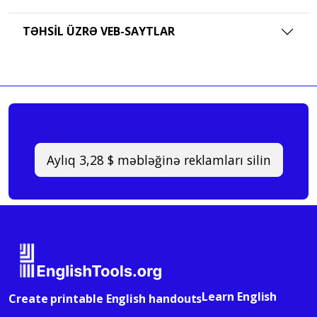
TƏHSIL ÜZRƏ VEB-SAYTLAR
Aylıq 3,28 $ məbləğinə reklamları silin
Learn English
Create printable English handouts