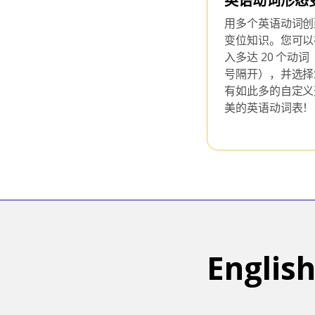
语写作表
英语动词形态
英语学习或教学工作表的绝佳资
用多个英语动词创
适用于语言不使用罗马字母的学习
变位知识。您可以
有很多不同的选项和不同的字体，
入多达 20 个动
文字变浅，以便于书写。
号隔开），并选择
有如此多的自定义
美的英语动词表！
Englis