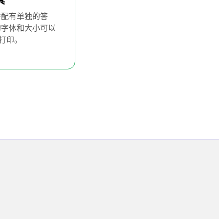
具
创建英语数字练习表
并配有单独的答
用您输入的数字创建英语单词数字
的字体和大小可以
这些宾果游戏纸张可以在课堂上使
纸打印。
它们可以打印成 A4 大小。您还可
案。