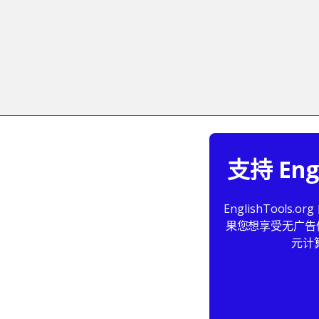
支持 En
EnglishToo
果您想享受无广告体
元计