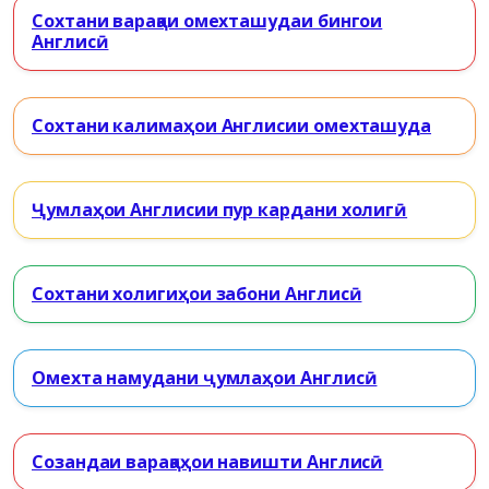
Сохтани варақаи омехташудаи бингои
Англисӣ
Сохтани калимаҳои Англисии омехташуда
Ҷумлаҳои Англисии пур кардани холигӣ
Сохтани холигиҳои забони Англисӣ
Омехта намудани ҷумлаҳои Англисӣ
Созандаи варақаҳои навишти Англисӣ