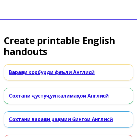
Create printable English
handouts
Варақаи корбурди феъли Англисӣ
Сохтани ҷустуҷуи калимаҳои Англисӣ
Сохтани варақаи рақамии бингои Англисӣ