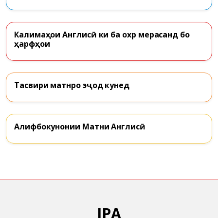
Калимаҳои Англисӣ ки ба охр мерасанд бо
ҳарфҳои
Тасвири матнро эҷод кунед
Алифбокунонии Матни Англисӣ
IPA