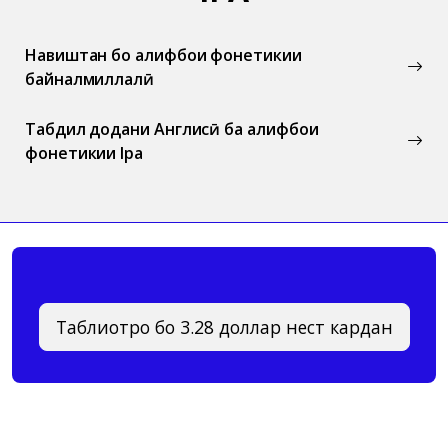
Навиштан бо алифбои фонетикии
байналмиллалӣ
Табдил додани Англисӣ ба алифбои
фонетикии Ipa
Таблиғотро бо 3.28 доллар нест кардан