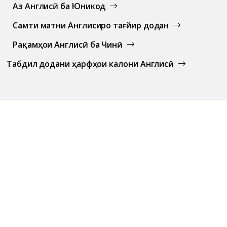
Аз Англисӣ ба Юникод
Самти матни Англисиро тағйир додан
Рақамҳои Англисӣ ба Чинӣ
Табдил додани ҳарфҳои калони Англисӣ