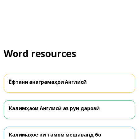
Word resources
Ёфтани анаграмаҳои Англисӣ
Калимҳаои Англисӣ аз руи дарозӣ
Калимаҳое ки тамом мешаванд бо