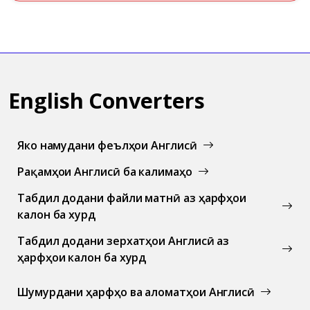
English Converters
Якҷо намудани феълҳои Англисӣ
Рақамҳои Англисӣ ба калимаҳо
Табдил додани файли матнӣ аз ҳарфҳои
калон ба хурд
Табдил додани зерхатҳои Англисӣ аз
ҳарфҳои калон ба хурд
Шумурдани ҳарфҳо ва аломатҳои Англисӣ