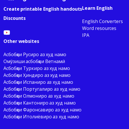
Learn English
Create printable English handouts
Discounts
English Converters
Word resources
IPA
Other websites
Асбобҳои Русиро аз худ намо
Омӯзиши асбобҳои Ветнамӣ
Асбобҳои Туркиро аз худ намо
Асбобҳои Ҳиндиро аз худ намо
Асбобҳои Испаниро аз худ намо
Асбобҳои Португалиро аз худ намо
Асбобҳои Олмониро аз худ намо
Асбобҳои Кантониро аз худ намо
Асбобҳои Фаронсавиро аз худ намо
Асбобҳои Итолиёвиро аз худ намо