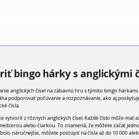
riť bingo hárky s anglickými 
nie anglických čísel na zábavnú hru s týmito bingo hárkami.
 podporovať počúvanie a rozpoznávanie, ako aj poskytuje p
cké čísla.
 vytvoriť z rôznych anglických čísel. Každé číslo môže mať až
medzerou alebo čiarkou. To znamená, že môžete začať jedno
 bolo náročnejšie, môžete postúpiť na čísla až do 10 000 ale