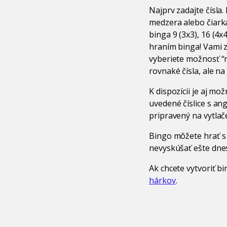
Najprv zadajte čísla
medzera alebo čiarka.
binga 9 (3x3), 16 (4x
hraním binga! Vami z
vyberiete možnosť “n
rovnaké čísla, ale n
K dispozícii je aj m
uvedené číslice s angl
pripravený na vytlač
Bingo môžete hrať s 
nevyskúšať ešte dnes 
Ak chcete vytvoriť 
hárkov
.