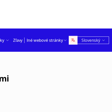
cky
Zľavy
Iné webové stránky
Slovenský
ami