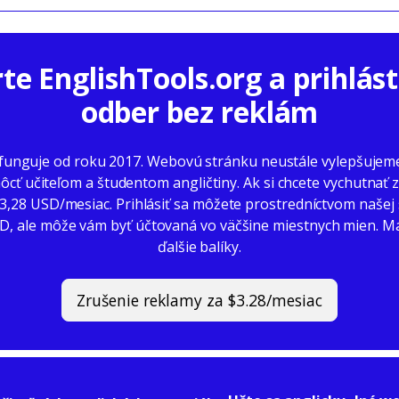
te EnglishTools.org a prihlást
odber bez reklám
 funguje od roku 2017. Webovú stránku neustále vylepšujeme
cť učiteľom a študentom angličtiny. Ak si chcete vychutnať z
za 3,28 USD/mesiac. Prihlásiť sa môžete prostredníctvom našej
SD, ale môže vám byť účtovaná vo väčšine miestnych mien. Mám
ďalšie balíky.
Zrušenie reklamy za $3.28/mesiac