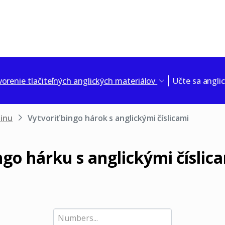
vorenie tlačiteľných anglických materiálov
Učte sa angli
tinu
Vytvoriť bingo hárok s anglickými číslicami
ngo hárku s anglickými číslic