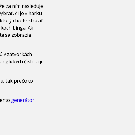
 že za ním nasleduje
ybrať, či je v hárku
 ktorý chcete stráviť
rkoch binga. Ak
te sa zobrazia
ú v zátvorkách
nglických číslic a je
u, tak prečo to
tento
generátor