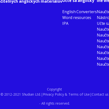
Učte sa anglicky
Iné w
ačiteľných anglických materiálov
English Converters
Naučte
Word resources
Nástro
IPA
Učte s
Naučte
Naučte
Naučte
Naučte
Naučte
Naučte
Naučte
Copyright
© 2012-2021 Shudian Ltd.|
Privacy Policy
&
Terms of Use
|
Contact us
- All rights reserved.