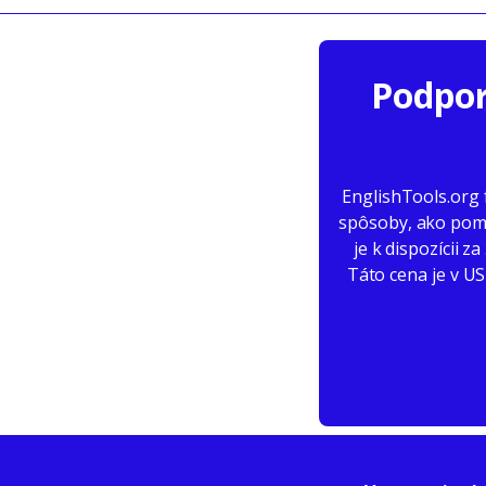
Podpor
EnglishTools.org
spôsoby, ako pomô
je k dispozícii 
Táto cena je v U