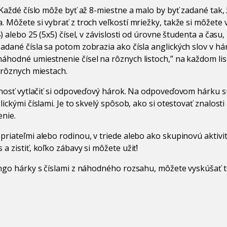
. Každé číslo môže byť až 8-miestne a malo by byť zadané tak,
 Môžete si vybrať z troch veľkostí mriežky, takže si môžete v
4) alebo 25 (5x5) čísel, v závislosti od úrovne študenta a času,
adané čísla sa potom zobrazia ako čísla anglických slov v há
áhodné umiestnenie čísel na rôznych listoch,” na každom lis
a rôznych miestach.
ožnosť vytlačiť si odpoveďový hárok. Na odpoveďovom hárku s
ickými číslami. Je to skvelý spôsob, ako si otestovať znalosti a
enie.
priateľmi alebo rodinou, v triede alebo ako skupinovú aktivit
a zistiť, koľko zábavy si môžete užiť!
bingo hárky s číslami z náhodného rozsahu, môžete vyskúšať 