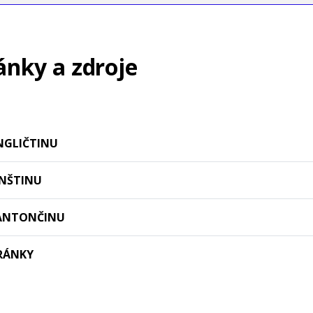
ánky a zdroje
NGLIČTINU
ÍNŠTINU
KANTONČINU
TRÁNKY