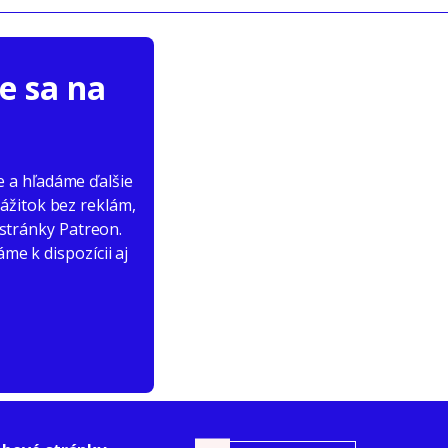
e sa na
 a hľadáme ďalšie
ážitok bez reklám,
 stránky Patreon.
e k dispozícii aj