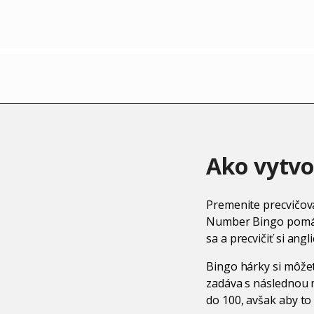
Ako vytvo
Premenite precvičova
Number Bingo pomáha
sa a precvičiť si angli
Bingo hárky si môžete
zadáva s následnou 
do 100, avšak aby to