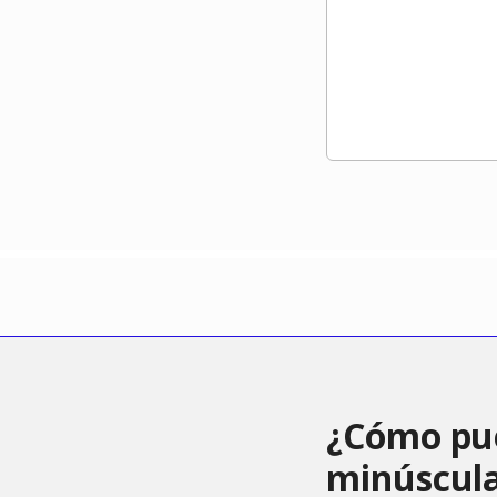
¿Cómo pue
minúscul