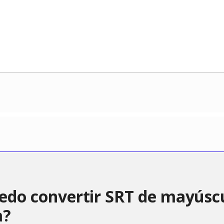
do convertir SRT de mayúsc
a?