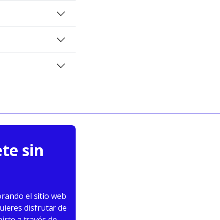
te sin
rando el sitio web
uieres disfrutar de
irte a través de