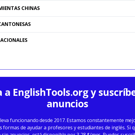
MIENTAS CHINAS
CANTONESAS
CACIONALES
 a EnglishTools.org y suscríbe
anuncios
lleva funcionando desde 2017. Estamos constantemente mejo
formas de ayudar a profesores y estudiantes de inglés. Si q
 sin anuncios, está disponible por 3,28 $/mes. Puedes suscrib