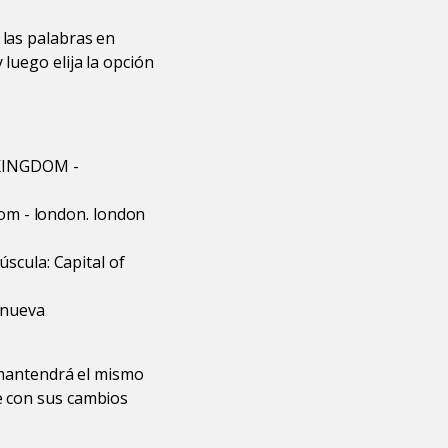
 las palabras en
 luego elija la opción
 KINGDOM -
dom - london. london
scula: Capital of
 nueva
r mantendrá el mismo
le con sus cambios