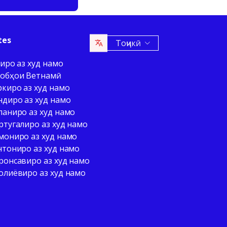
tes
Тоҷикӣ
иро аз худ намо
обҳои Ветнамӣ
ркиро аз худ намо
ндиро аз худ намо
паниро аз худ намо
ртугалиро аз худ намо
мониро аз худ намо
нтониро аз худ намо
ронсавиро аз худ намо
олиёвиро аз худ намо