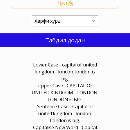
Ҷустуҷу
Табдил додан
Lower Case - capital of united
kingdom - london. london is
big.
Upper Case - CAPITAL OF
UNITED KINDGOM - LONDON.
LONDON is BIG.
Sentence Case - Capital of
united kingdom - london.
London is big.
Capitalise New Word - Capital