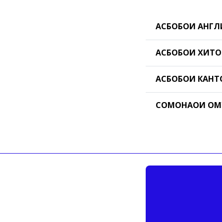
АСБОБҲОИ АНГ
АСБОБҲОИ ХИТ
АСБОБҲОИ КАН
СОМОНАҲОИ О