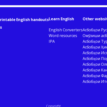
Learn English
Other websi
rintable English handouts
s
English Converters
Асбобҳои Рус
Word resources
Омӯзиши асб
IPA
Асбобҳои Ту
Асбобҳои Ҳи
Асбобҳои Ис
Асбобҳои По
Асбобҳои Ол
Асбобҳои Ка
Асбобҳои Фа
Асбобҳои Ит
Copyright