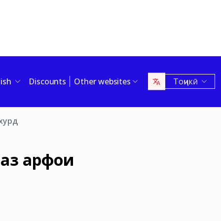
lish
Discounts
Other websites
Тоҷикӣ
 хурд
з ҳарфҳои