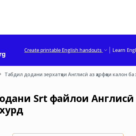
Create printable English handouts
Learn Eng
Табдил додани зерхатҳои Англисӣ аз ҳарфҳои калон ба
дани Srt файлҳои Англисӣ а
 хурд