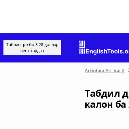
Таблиғотро бо 3.28 доллар
нест кардан
Асбобҳои Англисӣ
Табдил до
калон ба