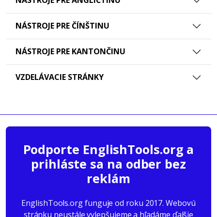
NÁSTROJE PRE ANGLIČTINU
NÁSTROJE PRE ČÍNŠTINU
NÁSTROJE PRE KANTONČINU
VZDELÁVACIE STRÁNKY
Podporte EnglishTools.org a
prihláste sa na odber bez
reklám
EnglishTools.org funguje od roku 2017. Webovú
stránku neustále vylepšujeme a hľadáme ďalšie