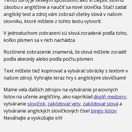
zásobu v angličtine a naučiť sa nové slovíčka. Stačí zadať
anglický text a zdroj vám zobrazí všetky slová v našom
slovníku, ktoré môžete z tohto textu vytvoriť.
V jednoduchom zobrazení sú slová zoradené podľa toho,
koľko písmen sa v nich nachádza.
Rozšírené zobrazenie znamená, že slová môžete zoradiť
podľa abecedy alebo podľa počtu písmen.
Text môžete tiež kopírovať a vytvárať obrázky s textom v
našom zdroji. Vyhrajte teraz hry s anglickými slovíčkami!
Máme veľa ďalších zdrojov na vytváranie pracovných
listov na učenie angličtiny, ako napríklad
doplň medzery
,
vytváranie
slovíčok
,
zakódovať vety
,
zakódovať slová
a
vytváranie anglických slovíčkových čísel
bingo listov
.
Neváhajte a vyskúšajte ich!