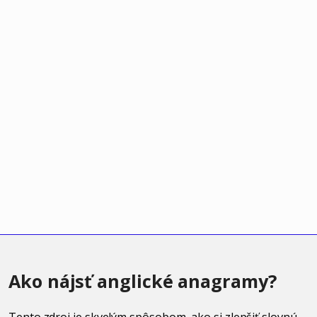
Ako nájsť anglické anagramy?
Tento zdroj je skvelým spôsobom, ako si zlepšiť slovnú